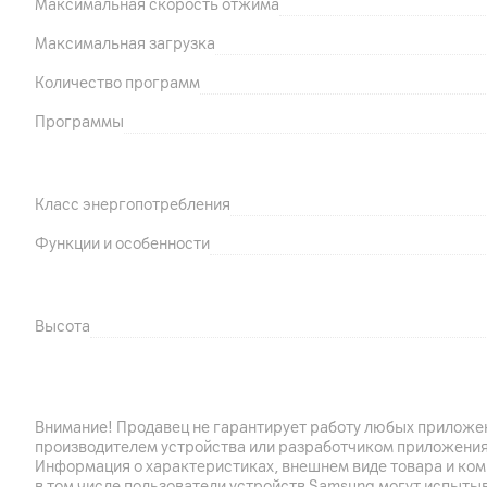
Максимальная скорость отжима
Максимальная загрузка
Количество программ
Программы
Класс энергопотребления
Функции и особенности
Высота
Ширина
Глубина
Внимание! Продавец не гарантирует работу любых приложен
Габариты (подробнее)
производителем устройства или разработчиком приложения
Информация о характеристиках, внешнем виде товара и ком
Вес
в том числе пользователи устройств Samsung могут испыты