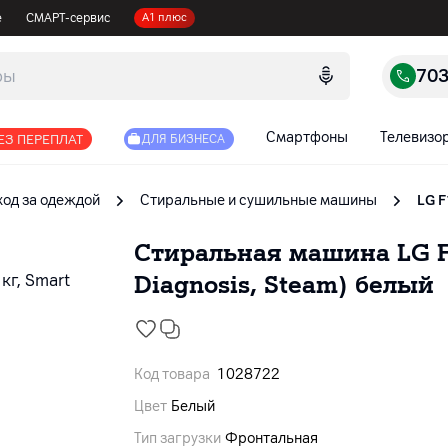
е
СМАРТ-сервис
А1 плюс
70
Смартфоны
Телевизо
ЕЗ ПЕРЕПЛАТ
ДЛЯ БИЗНЕСА
ход за одеждой
Cтиральные и сушильные машины
LG F
Стиральная машина LG F1
Diagnosis, Steam) белый
Код товара
1028722
Цвет
Белый
Тип загрузки
Фронтальная