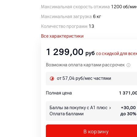
Максимальная скорость отжима
1200 об/ми
Максимальная загрузка
6 кг
Количество программ
13
Все характеристики
1 299,00
руб
со скидкой для все
Возможна оплата картами рассрочек
от 57,04 руб/мес частями
Полная цена
1 371,0
Баллы за покупку с А1 плюс
+
30,00
Оплата баллами
до 30%
В корзину