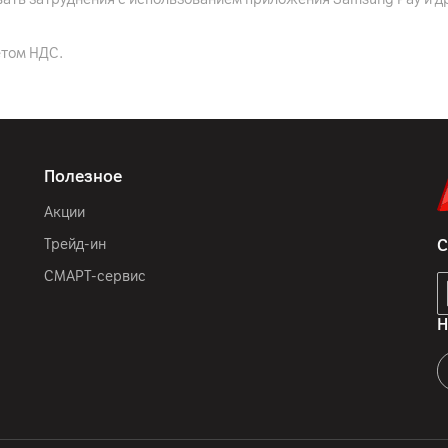
етом НДС.
36
мес.
ООО "Электросервис и Ко
ООО ЛГ Электроникс РУС
Полезное
Рузский городской округ
Акции
комплектная документац
Трейд-ин
С
Россия
СМАРТ-сервис
Н