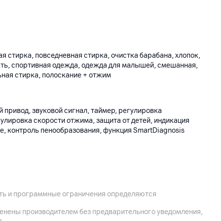
ая стирка, повседневная стирка, очистка барабана, хлопок,
сть, спортивная одежда, одежда для малышей, смешанная,
ная стирка, пoлocкание + отжим
 привод, звуковой сигнал, таймер, регулировка
улировка скорости отжима, защита от детей, индикация
, контроль пенообразования, функция SmartDiagnosis
ость и программные ограничения определяются
460 мм, глубина с учетом открытой двери 90˚: 890 мм
менены производителем без предварительного уведомления,
р.