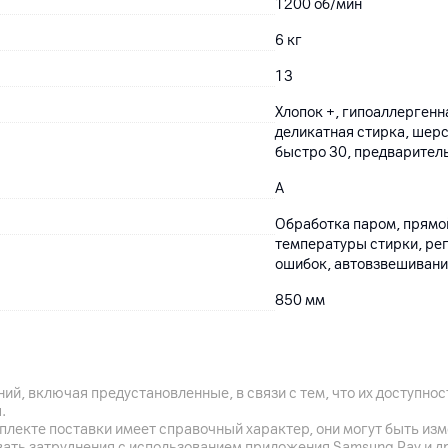
1200 об/мин
6 кг
13
Хлопок +, гипоаллергенн
деликатная стирка, шер
быcтpо 30, предваритель
A
Обработка паром, прямой
температуры стирки, рег
ошибок, автовзвешивание
850
мм
600
мм
440
мм
ий, включая предустановленные, в связи с тем, что их доступн
Глубина с учетом двери: 
.
плекте поставки имеет справочный характер, они могут быть из
59 кг
вать затруднения с использованием приложения Samsung Pay и д