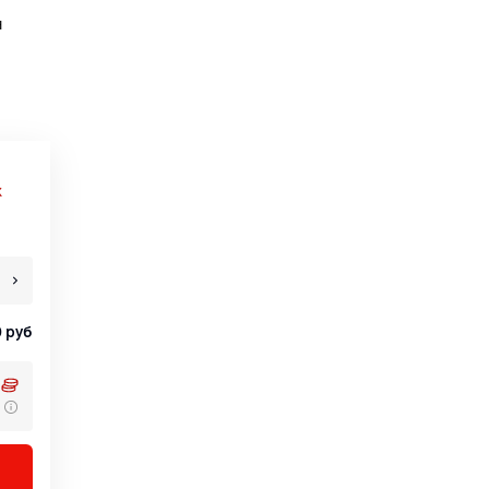
н
х
0
руб