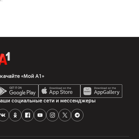
", г. Минск, ул. Чернышевского, 10А, ком. 412А3
, 143160 Российская федерация , Московская область ,
, территория Минское шоссе, километр 86-й, дом 9
ия, основное устройство
качайте «Мой А1»
аши социальные сети и мессенджеры