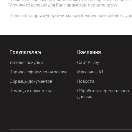
Уточняйте важные для Вас параметры перед заказом.
Другие характеристики
Цены на товары и услуги указаны в белорусских рублях с уч
Гарантия
Импортер
Производитель
Покупателям
Компания
Условия покупки
Сайт A1.by
Комплект поставки
Порядок оформления заказа
Магазины А1
Страна производитель
Образцы документов
Новости
Помощь и поддержка
Обработка персональных
данных