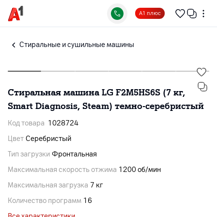
А1 плюс
Cтиральные и сушильные машины
Стиральная машина LG F2M5HS6S (7 кг,
Smart Diagnosis, Steam) темно-серебристый
Код товара
1028724
Цвет
Серебристый
Тип загрузки
Фронтальная
Максимальная скорость отжима
1200 об/мин
Максимальная загрузка
7 кг
Количество программ
16
Все характеристики