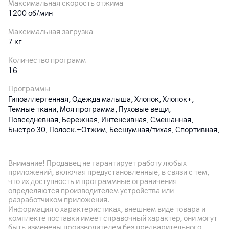
Максимальная скорость отжима
1200 об/мин
Максимальная загрузка
7 кг
Количество программ
16
Программы
Гипоаллергенная, Одежда малыша, Хлопок, Хлопок+,
Темные ткани, Моя программа, Пуховые вещи,
Повседневная, Бережная, Интенсивная, Смешанная,
Быcтpо 30, Пoлocк.+Отжим, Бecшyмнaя/тихая, Спортивная,
Удаление пятен
Класс энергопотребления
Внимание! Продавец не гарантирует работу любых
A
приложений, включая предустановленные, в связи с тем,
что их доступность и программные ограничения
Функции и особенности
определяются производителем устройства или
Обработка паром, прямой привод, функция "добавить
разработчиком приложения.
белье", звуковой сигнал, таймер, регулировка температуры
Информация о характеристиках, внешнем виде товара и
стирки, регулировка скорости отжима, защита от детей,
комплекте поставки имеет справочный характер, они могут
быть изменены производителем без предварительного
индикация ошибок, автовзвешивание, контроль