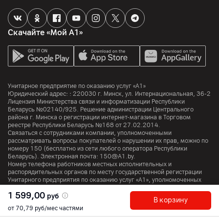
Импортер
ООО "Электросервис и Ко", г. Минск, ул. Чернышевского,
10А, ком. 412А3
Скачайте «Мой А1»
Производитель
компания ЛГ Электроникс Инк., LG Твин Тауэрс 20, Эуидо-
дон, Эонгдэунпо-гу Сеул, 150-272, Корея
Комплект поставки
Унитарное предприятие по оказанию услуг «А1»
комплектная документация, основное устройство
Юридический адрес: :
220030
г. Минск
,
ул. Интернациональная, 36-2
Лицензия Министерства связи и информатизации Республики
Беларусь №02140/925. Решение администрации Центрального
Страна производитель
района г. Минска о регистрации интернет-магазина в Торговом
Россия
реестре Республики Беларусь №168 от 27.02.2014.
Связаться с сотрудниками компании, уполномоченными
рассматривать вопросы покупателей о нарушении их прав, можно по
номеру
150
(бесплатно из сети любого оператора Республики
Беларусь). Электронная почта:
150@A1.by.
Номер телефона работников местных исполнительных и
распорядительных органов по месту государственной регистрации
Унитарного предприятия по оказанию услуг «А1», уполномоченных
рассматривать обращения покупателей:
+375 17 374 01 46.
1 599,00
руб
В корзину
от 70,79 руб/мес частями
© 2026 Унитарное предприятие «А1». Все права защищены.