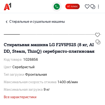
А1 плюс
Cтиральные и сушильные машины
Стиральная машина LG F2V5PS2S (8 кг, AI
DD, Steam, ThinQ) серебристо-платиновая
Код товара
1026856
Цвет
Серебристый
Тип загрузки
Фронтальная
Максимальная скорость отжима
1400 об/мин
Максимальная загрузка
9 кг
Все характеристики