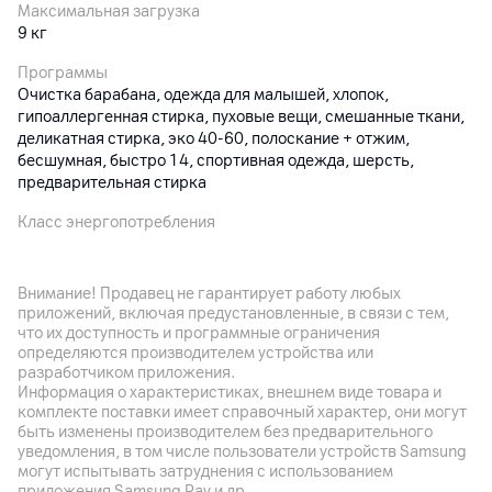
Максимальная загрузка
9 кг
Программы
Очистка барабана, одежда для малышей, хлопок,
гипоаллергенная стирка, пуховые вещи, смешанные ткани,
деликатная стирка, эко 40-60, полоскание + отжим,
бecшyмнaя, быстро 14, спортивная одежда, шерсть,
предварительная стирка
Класс энергопотребления
A
Функции и особенности
Внимание! Продавец не гарантирует работу любых
Обработка паром, технология искусственного интеллекта AI
приложений, включая предустановленные, в связи с тем,
DD (подбирает самый оптимальный режим стирки для
что их доступность и программные ограничения
белья, распознавая вес и тип ткани), добавление вещи,
определяются производителем устройства или
звуковой сигнал, регулировка температуры стирки,
разработчиком приложения.
Информация о характеристиках, внешнем виде товара и
регулировка скорости отжима, блокировка от детей, дверца
комплекте поставки имеет справочный характер, они могут
из закаленного стекла, поддержка удаленного управления и
быть изменены производителем без предварительного
диагностики через приложение ThinQ (поддержка Яндекс
уведомления, в том числе пользователи устройств Samsung
Алисы)
могут испытывать затруднения с использованием
приложения Samsung Pay и др.