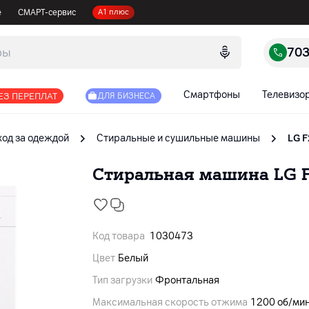
е
СМАРТ-сервис
А1 плюс
70
Смартфоны
Телевизо
ЕЗ ПЕРЕПЛАТ
ДЛЯ БИЗНЕСА
ход за одеждой
Cтиральные и сушильные машины
LG F
Стиральная машина LG F2
Код товара
1030473
Цвет
Белый
Тип загрузки
Фронтальная
Максимальная скорость отжима
1200 об/ми