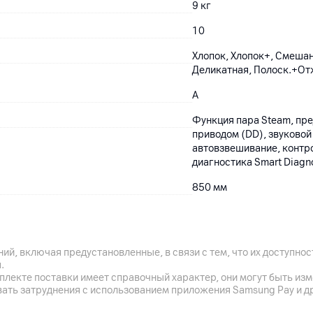
9 кг
10
Хлопок, Хлопок+, Смешан
Деликатная, Пoлocк.+От
A
Функция пара Steam, пр
приводом (DD), звуковой 
автовзвешивание, контр
диагностика Smart Diagn
850
мм
600
мм
550
мм
ий, включая предустановленные, в связи с тем, что их доступн
Глубина с учетом двери: 
.
плекте поставки имеет справочный характер, они могут быть из
55 кг
вать затруднения с использованием приложения Samsung Pay и д