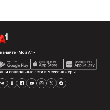
", г. Минск, ул. Чернышевского, 10А, ком. 412А3
, 143160 Российская федерация , Московская область ,
, территория Минское шоссе, километр 86-й, дом 9
ия, основное устройство
качайте «Мой А1»
аши социальные сети и мессенджеры