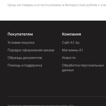
Другие характеристики
Цены на товары и услуги указаны в белорусских рублях с уч
Гарантия
Импортер
Производитель
Покупателям
Компания
Условия покупки
Сайт A1.by
Комплект поставки
Порядок оформления заказа
Магазины А1
Страна производитель
Образцы документов
Новости
Помощь и поддержка
Обработка персональных
данных