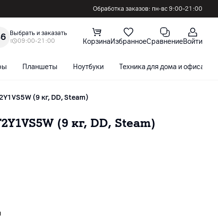
Обработка заказов: пн-вс 9:00–21:00
Выбрать и заказать
36
09:00-21:00
Корзина
Избранное
Сравнение
Войти
ры
Планшеты
Ноутбуки
Техника для дома и офиса
2Y1VS5W (9 кг, DD, Steam)
Y1VS5W (9 кг, DD, Steam)
н