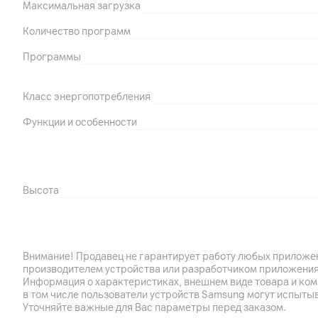
Максимальная загрузка
Количество программ
Программы
Класс энергопотребления
Функции и особенности
Высота
Ширина
Глубина
Внимание! Продавец не гарантирует работу любых приложен
Габариты (подробнее)
производителем устройства или разработчиком приложения
Информация о характеристиках, внешнем виде товара и ком
Вес
в том числе пользователи устройств Samsung могут испыты
Уточняйте важные для Вас параметры перед заказом.