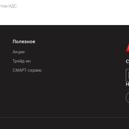
етом НДС.
36
мес.
ООО "Электросервис и Ко
ООО ЛГ Электроникс РУС
Полезное
Рузский городской округ
Акции
комплектная документац
Трейд-ин
С
Китай
СМАРТ-сервис
Н