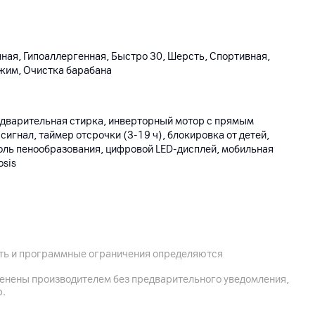
ная, Гипоаллергенная, Быcтpо 30, Шерсть, Спортивная,
жим, Очистка барабана
едварительная стирка, инверторный мотор с прямым
сигнал, таймер отсрочки (3-19 ч), блокировка от детей,
оль пенообразования, цифровой LED-дисплей, мобильная
osis
ость и программные ограничения определяются
590 мм, глубина с учетом открытой двери 90˚: 1030 мм
менены производителем без предварительного уведомления,
р.