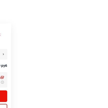
х
0
руб