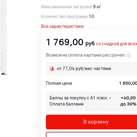
Максимальная загрузка
9 кг
Количество программ
10
Все характеристики
1 769,00
руб
со скидкой для все
Возможна оплата картами рассрочек
от 77,04 руб/мес частями
Полная цена
1 850,0
Баллы за покупку с А1 плюс
+
40,00
Оплата баллами
до 30%
В корзину