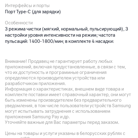
Интерфейсы и порты
Порт Type-C (для зарядки)
Особенности
3 режима чистки (мягкий, нормальный, пульсирующий), 3
настройки уровня интенсивности на режим; частота
пульсаций: 1400-1800/мин; в комплекте 4 насадки:
классическая струйная насадка, пародонтологическая
насадка, ортодонтическая насадка, насадка для чистки
языка; водостойкость IPX7
Внимание! Продавец не гарантирует работу любых
приложений, включая предустановленные, в связи с тем,
что их доступность и программные ограничения
Другие характеристики
определяются производителем устройства или
разработчиком приложения.
Гарантия
Информация о характеристиках, внешнем виде товара и
12
мес.
комплекте поставки имеет справочный характер, они могут
быть изменены производителем без предварительного
Импортер
уведомления, в том числе пользователи устройств Samsung
могут испытывать затруднения с использованием
Частное предприятие «Неолинк», 220055, г. Минск,ул.
приложения Samsung Pay и др.
Каменногорская, д.45, оф. 203
Уточняйте важные для Вас параметры перед заказом.
Производитель
Цены на товары и услуги указаны в белорусских рублях с
ZHONGSHAN SILK IMP. EXP. GROUPCO., LT, Китай , Guangzhou ,