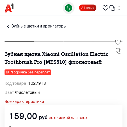
А1 плюс
Зубные щетки и ирригаторы
Зубная щетка Xiaomi Oscillation Electric
Toothbrush Pro [MES610] фиолетовый
Рассрочка без переплат
Код товара
1027913
Цвет
Фиолетовый
Все характеристики
159,00
руб
со скидкой для всех