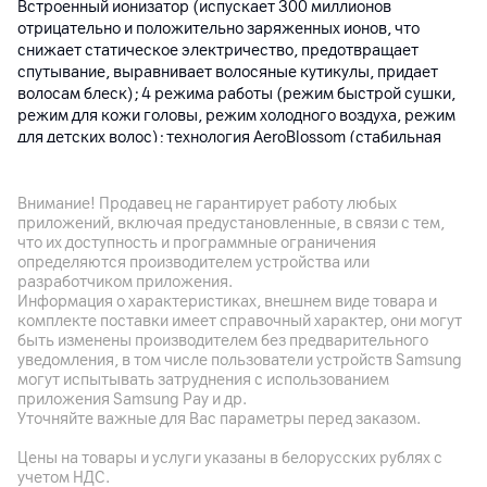
Встроенный ионизатор (испускает 300 миллионов
отрицательно и положительно заряженных ионов, что
снижает статическое электричество, предотвращает
спутывание, выравнивает волосяные кутикулы, придает
волосам блеск); 4 режима работы (режим быстрой сушки,
режим для кожи головы, режим холодного воздуха, режим
для детских волос); технология AeroBlossom (стабильная
температура и скорость потока воздуха); бесщеточный
электродвигатель с поддержкой скорости 110000 об/мин;
датчк NTC проверяет температуру 1000 раз в секунду,
Внимание! Продавец не гарантирует работу любых
приложений, включая предустановленные, в связи с тем,
обеспечивая равномерное распределение тепла, повышая
что их доступность и программные ограничения
безопасность и защищая волосы от чрезмерного нагрева во
определяются производителем устройства или
время сушки
разработчиком приложения.
Информация о характеристиках, внешнем виде товара и
комплекте поставки имеет справочный характер, они могут
Другие характеристики
быть изменены производителем без предварительного
уведомления, в том числе пользователи устройств Samsung
Гарантия
могут испытывать затруднения с использованием
12
мес.
приложения Samsung Pay и др.
Уточняйте важные для Вас параметры перед заказом.
Импортер
ООО "АйТи Дистрибуция", 223053 Беларусь, Минский р-н,
Цены на товары и услуги указаны в белорусских рублях с
Боровлянский с/с, 103/3-7, пом. 7-50, район д. Дроздово,
учетом НДС.