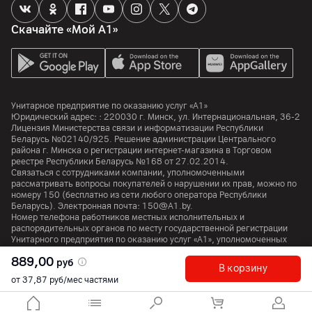
Скачайте «Мой А1»
Унитарное предприятие по оказанию услуг «А1»
Юридический адрес: :
220030
г. Минск
,
ул. Интернациональная, 36-2
Лицензия Министерства связи и информатизации Республики
Беларусь №02140/925. Решение администрации Центрального
района г. Минска о регистрации интернет-магазина в Торговом
реестре Республики Беларусь №168 от 27.02.2014.
Связаться с сотрудниками компании, уполномоченными
рассматривать вопросы покупателей о нарушении их прав, можно по
номеру
150
(бесплатно из сети любого оператора Республики
Беларусь). Электронная почта:
150@A1.by.
Номер телефона работников местных исполнительных и
распорядительных органов по месту государственной регистрации
Унитарного предприятия по оказанию услуг «А1», уполномоченных
рассматривать обращения покупателей:
+375 17 374 01 46.
889,00
руб
В корзину
от 37,87 руб/мес частями
© 2026 Унитарное предприятие «А1». Все права защищены.
A1 Austria
A1 Croatia
А1 Serbia
A1 Bulgaria
A1 Macedonia
A1 Slovenia