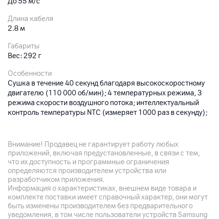
До 55 м/с
Длина кабеля
2.8 м
Габариты
Вес: 292 г
Особенности
Сушка в течение 40 секунд благодаря высокоскоростному
двигателю (110 000 об/мин); 4 температурных режима, 3
режима скорости воздушного потока; интеллектуальный
контроль температуры NTC (измеряет 1000 раз в секунду);
функция обнаружения паузы для безопасности и
экономичности (автоматически отключает обогрев и
снижает поток воздуха, если устройство кладут на
Внимание! Продавец не гарантирует работу любых
поверхность); складная конструкция (от мульстистайлера к
приложений, включая предустановленные, в связи с тем,
фену одним движением)
что их доступность и программные ограничения
определяются производителем устройства или
разработчиком приложения.
Другие характеристики
Информация о характеристиках, внешнем виде товара и
комплекте поставки имеет справочный характер, они могут
быть изменены производителем без предварительного
Гарантия
уведомления, в том числе пользователи устройств Samsung
36
мес.