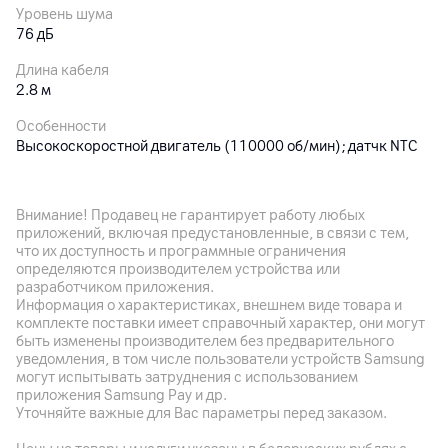
Уровень шума
76 дБ
Длина кабеля
2.8 м
Особенности
Высокоскоростной двигатель (110000 об/мин); датчк NTC
проверяет температуру 200 раз в секунду; отрицательные
ионы уменьшают статическое электричество и делают
волосы более гладкими; интеллектуальный экран; тройная
Внимание! Продавец не гарантирует работу любых
защита для волос; система безопасности (автоматическое
приложений, включая предустановленные, в связи с тем,
замедление, автоматическая пауза, автоматическое
что их доступность и программные ограничения
отключение); 6 температурных режимов и холодный воздух;
определяются производителем устройства или
персональные настройки
разработчиком приложения.
Информация о характеристиках, внешнем виде товара и
Габариты
комплекте поставки имеет справочный характер, они могут
быть изменены производителем без предварительного
Вес: 820 г
уведомления, в том числе пользователи устройств Samsung
могут испытывать затруднения с использованием
приложения Samsung Pay и др.
Другие характеристики
Уточняйте важные для Вас параметры перед заказом.
Гарантия