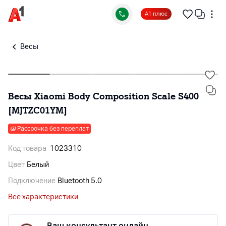
А1 плюс
Весы
Весы Xiaomi Body Composition Scale S400
[MJTZC01YM]
Рассрочка без переплат
Код товара
1023310
Цвет
Белый
Подключение
Bluetooth 5.0
Все характеристики
Ваш консультант онлайн