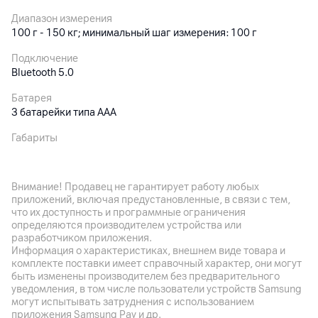
Диапазон измерения
100 г - 150 кг; минимальный шаг измерения: 100 г
Подключение
Bluetooth 5.0
Батарея
3 батарейки типа ААА
Габариты
300 х 300 х 24.55 мм; 1.45 кг
Особенности
Внимание! Продавец не гарантирует работу любых
25 показателей здоровья; 2-частотный алгоритм с 4
приложений, включая предустановленные, в связи с тем,
электродами (для измерения состава тканей тела:
что их доступность и программные ограничения
количество жировых отложений, мышечной ткани, воды);
определяются производителем устройства или
определение сердечного ритма; подключение к
разработчиком приложения.
приложению Mi Home (совместимость: ОС Android 8.0 / iOS
Информация о характеристиках, внешнем виде товара и
12 и выше)
комплекте поставки имеет справочный характер, они могут
быть изменены производителем без предварительного
уведомления, в том числе пользователи устройств Samsung
Другие характеристики
могут испытывать затруднения с использованием
приложения Samsung Pay и др.