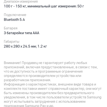
Диапазон измерения
100 г - 150 кг, минимальный шаг измерения: 50 г
Подключение
Bluetooth 5.4
Батарея
3 батарейки типа ААА
Габариты
280 х 280 х 24.5 мм; 1.2 кг
Особенности
Высокоточный датчик определения из марганцевой стали;
Внимание! Продавец не гарантирует работу любых
функция проверки равновесия; двойной режим для людей и
приложений, включая предустановленные, в связи с тем,
предметов; хранение информации о пользователях (до 36);
что их доступность и программные ограничения
данные о 4 ключевых показателях (масса тела, индекс
определяются производителем устройства или
массы тела (ИМТ), стандартный вес тела, основанный на
разработчиком приложения.
росте и возрасте пользователя), рекомендации по контролю
Информация о характеристиках, внешнем виде товара и
веса, подключение к приложению Mi Fit (совместимость: ОС
комплекте поставки имеет справочный характер, они могут
быть изменены производителем без предварительного
Android 8.0 / iOS 12.0 или более поздней версии)
уведомления, в том числе пользователи устройств Samsung
могут испытывать затруднения с использованием
приложения Samsung Pay и др.
Другие характеристики