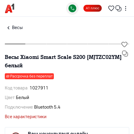
А1 плюс
Весы
Весы Xiaomi Smart Scale S200 [MJTZC02YM]
белый
Рассрочка без переплат
Код товара
1027911
Цвет
Белый
Подключение
Bluetooth 5.4
Все характеристики
Ваш консультант онлайн