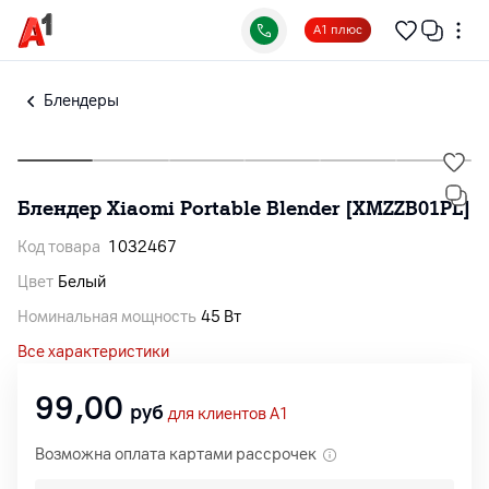
А1 плюс
Блендеры
Блендер Xiaomi Portable Blender [XMZZB01PL]
Код товара
1032467
Цвет
Белый
Номинальная мощность
45 Вт
Все характеристики
99,00
руб
для клиентов A1
Возможна оплата картами рассрочек