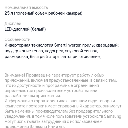
Номинальная емкость
25 л (полезный объем рабочей камеры)
Дисплей
LED-дисплей (белый)
Особенности
Инверторная технология Smart Inverter, гриль: кварцевый;
поддержание тепла, подогрев, звуковой сигнал,
разморозка, быстрый старт, автоприготовление,
разморозка, часы, защита от детей; метод управления:
сенсорное, количество программ авторазморозки: 4,
внутреннее покрытие камеры: антибактериальное
Внимание! Продавец не гарантирует работу любых
легкоочищаемое покрытие EasyClean, эмаль
приложений, включая предустановленные, в связи с тем,
что их доступность и программные ограничения
Габариты
определяются производителем устройства или
476 x 272 x 379 мм; рабочая камера: 322 x 228 x 334 мм,
разработчиком приложения.
Информация о характеристиках, внешнем виде товара и
размеры вращающегося столика: 292 мм; 9.48 кг
комплекте поставки имеет справочный характер, они могут
быть изменены производителем без предварительного
уведомления, в том числе пользователи устройств Samsung
Другие характеристики
могут испытывать затруднения с использованием
приложения Samsung Pay и др.
Гарантия