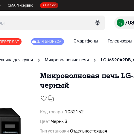
е
СМАРТ-сервис
А1 плюс
70
Смартфоны
Телевизоры
 ПЕРЕПЛАТ
ДЛЯ БИЗНЕСА
ехника для кухни
Микроволновые печи
LG-MS2042DB, с
Микроволновая печь LG-MS
черный
Код товара
1032152
Цвет
Черный
Тип установки
Отдельностоящая