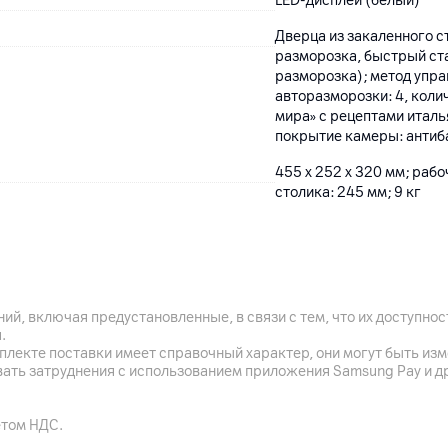
LED-дисплей (белый)
Дверца из закаленного ст
разморозка, быстрый ста
разморозка); метод упра
авторазморозки: 4, кол
мира» с рецептами италь
покрытие камеры: антиб
455 x 252 x 320 мм; раб
столика: 245 мм; 9 кг
24
мес.
ий, включая предустановленные, в связи с тем, что их доступн
ООО "Электросервис и Ко
.
плекте поставки имеет справочный характер, они могут быть из
компания ЛГ Электроникс 
вать затруднения с использованием приложения Samsung Pay и д
150-272, Корея
комплектные аксессуары
етом НДС.