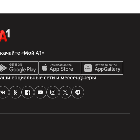
качайте «Мой А1»
аши социальные сети и мессенджеры