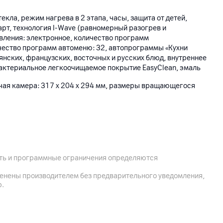
екла, режим нагрева в 2 этапа, часы, защита от детей,
рт, технология I-Wave (равномерный разогрев и
вления: электронное, количество программ
ичество программ автоменю: 32, автопрограммы «Кухни
янских, французских, восточных и русских блюд, внутреннее
актериальное легкоочищаемое покрытие EasyClean, эмаль
очая камера: 317 x 204 x 294 мм, размеры вращающегося
ость и программные ограничения определяются
", г. Минск, ул. Чернышевского, 10А, ком. 412А3
менены производителем без предварительного уведомления,
Инк., LG Твин Тауэрс 20, Эуидо-дон, Эонгдэунпо-гу Сеул,
р.
, основное устройство, комплектная документация