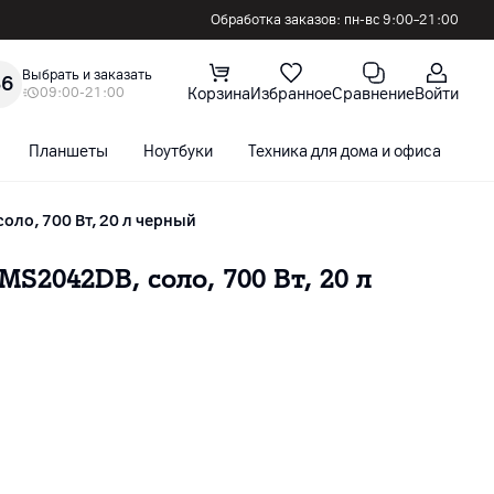
Обработка заказов: пн-вс 9:00–21:00
Выбрать и заказать
36
09:00-21:00
Корзина
Избранное
Сравнение
Войти
Планшеты
Ноутбуки
Техника для дома и офиса
С
оло, 700 Вт, 20 л черный
2042DB, соло, 700 Вт, 20 л