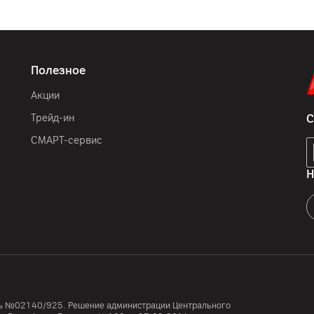
Китай
Полезное
Акции
Трейд-ин
С
СМАРТ-сервис
Н
усь №02140/925. Решение администрации Центрального