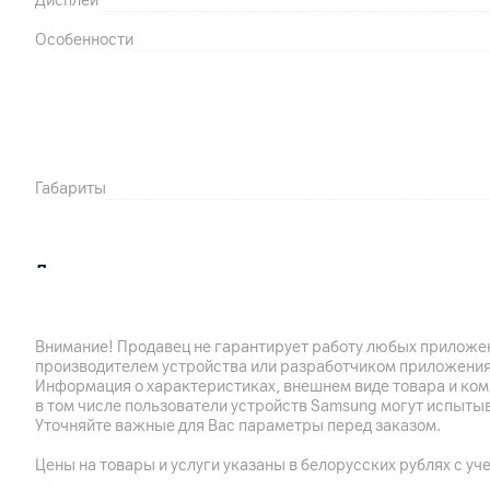
Дисплей
Особенности
Габариты
Другие характеристики
Гарантия
Внимание! Продавец не гарантирует работу любых приложен
Импортер
производителем устройства или разработчиком приложения
Информация о характеристиках, внешнем виде товара и ком
Производитель
в том числе пользователи устройств Samsung могут испыты
Уточняйте важные для Вас параметры перед заказом.
Комплект поставки
Цены на товары и услуги указаны в белорусских рублях с уч