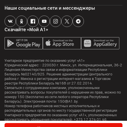
Наши социальные сети и мессенджеры
Импортер
Унитарное предприятие "Торговый дом АТЛАНТ", 220035, г.
Минск, ул. Тимирязева 15 1 каб. 9, ООО "Электросервис и
Ко", г. Минск, ул. Чернышевского, 10А, ком. 412А3
Скачайте «Мой А1»
Производитель
ЗАО Атлант, 220035 Беларусь , Минск , пр. Победителей дом
61
Комплект поставки
Унитарное предприятие по оказанию услуг «А1»
комплектные аксессуары, основное устройство,
Юридический адрес: :
220030
г. Минск
,
ул. Интернациональная, 36-2
комплектная документация
Лицензия Министерства связи и информатизации Республики
Беларусь №02140/925. Решение администрации Центрального
района г. Минска о регистрации интернет-магазина в Торговом
Страна производитель
реестре Республики Беларусь №168 от 27.02.2014.
Беларусь
Связаться с сотрудниками компании, уполномоченными
рассматривать вопросы покупателей о нарушении их прав, можно по
номеру
150
(бесплатно из сети любого оператора Республики
Беларусь). Электронная почта:
150@A1.by.
Номер телефона работников местных исполнительных и
распорядительных органов по месту государственной регистрации
Унитарного предприятия по оказанию услуг «А1», уполномоченных
рассматривать обращения покупателей:
+375 17 374 01 46.