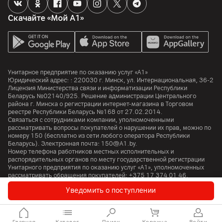
Импортер
Скачайте «Мой А1»
ООО "Триовист", проспект Победителей, 100, офис 203,
220020, город Минск
Производитель
ООО АЙ ЭЙЧ ПИ АППЛАЕНСЕС, 398005 Российская
федерация , г. Липецк , пл. Металлургов, д. 2
Унитарное предприятие по оказанию услуг «А1»
Юридический адрес: :
220030
г. Минск
,
ул. Интернациональная, 36-2
Лицензия Министерства связи и информатизации Республики
Комплект поставки
Беларусь №02140/925. Решение администрации Центрального
комплектные аксессуары, основное устройство,
района г. Минска о регистрации интернет-магазина в Торговом
комплектная документация
реестре Республики Беларусь №168 от 27.02.2014.
Связаться с сотрудниками компании, уполномоченными
Страна производитель
рассматривать вопросы покупателей о нарушении их прав, можно по
номеру
150
(бесплатно из сети любого оператора Республики
Россия
Беларусь). Электронная почта:
150@A1.by.
Номер телефона работников местных исполнительных и
распорядительных органов по месту государственной регистрации
Унитарного предприятия по оказанию услуг «А1», уполномоченных
рассматривать обращения покупателей:
+375 17 374 01 46.
Уведомить о поступлении
© 2026 Унитарное предприятие «А1». Все права защищены.
A1 Austria
A1 Croatia
А1 Serbia
A1 Bulgaria
A1 Macedonia
A1 Slovenia