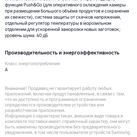
функция Push&Go (для оперативного охлаждения камеры
при размещении большого объёма продуктов и сохранения
их свежести), система защиты от скачков напряжения,
отдельный регулятор температуры в морозильном
отделении для ускоренной заморозки новых заготовок;
уровень шума: 40 дБ
Производительность и энергоэффективность
Класс энергопотребления
A
Энергопотребление
364 кВт/год (годовое энергопотребление)
Внимание! Продавец не гарантирует работу любых
приложений, включая предустановленные, в связи с тем,
что их доступность и программные ограничения
Корпус
определяются производителем устройства или
разработчиком приложения.
Цвет
Информация о характеристиках, внешнем виде товара и
Темно-серый
комплекте поставки имеет справочный характер, они могут
быть изменены производителем без предварительного
Особенности конструкции
уведомления, в том числе пользователи устройств Samsung