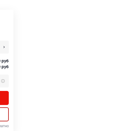
0
руб
0
руб
латно