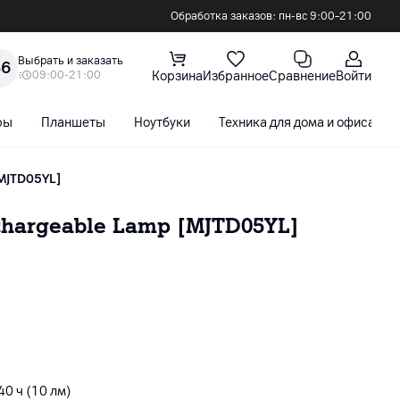
Обработка заказов: пн-вс 9:00–21:00
Выбрать и заказать
36
09:00-21:00
Корзина
Избранное
Сравнение
Войти
ры
Планшеты
Ноутбуки
Техника для дома и офиса
[MJTD05YL]
chargeable Lamp [MJTD05YL]
 40 ч (10 лм)