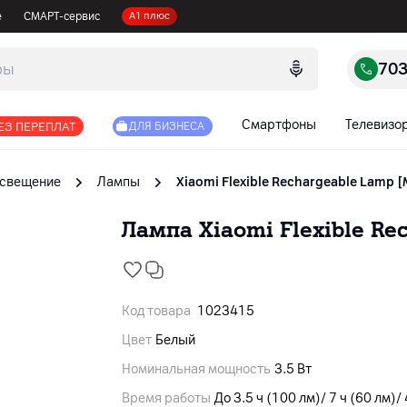
е
СМАРТ-сервис
А1 плюс
70
Смартфоны
Телевизо
ЕЗ ПЕРЕПЛАТ
ДЛЯ БИЗНЕСА
свещение
Лампы
Xiaomi Flexible Rechargeable Lamp 
Лампа Xiaomi Flexible Re
Код товара
1023415
Цвет
Белый
Номинальная мощность
3.5 Вт
Время работы
До 3.5 ч (100 лм)/ 7 ч (60 лм)/