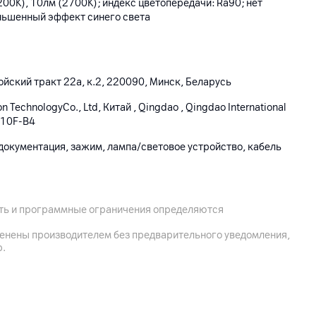
200K), 10лм (2700K); индекс цветопередачи: Ra90; нет
ньшенный эффект синего света
йский тракт 22а, к.2, 220090, Минск, Беларусь
on TechnologyCo., Ltd, Китай , Qingdao , Qingdao International
B 10F-B4
документация, зажим, лампа/световое устройство, кабель
ость и программные ограничения определяются
менены производителем без предварительного уведомления,
р.