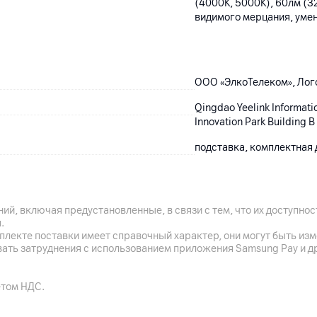
(4000K, 5000K), 60лм (3
видимого мерцания, уме
ООО «ЭлкоТелеком», Лого
Qingdao Yeelink Informati
Innovation Park Building 
подставка, комплектная 
Китай
12
мес.
ий, включая предустановленные, в связи с тем, что их доступн
.
плекте поставки имеет справочный характер, они могут быть из
вать затруднения с использованием приложения Samsung Pay и д
етом НДС.