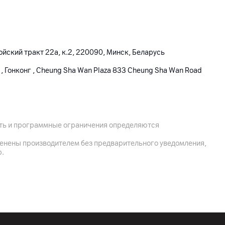
йский тракт 22а, к.2, 220090, Минск, Беларусь
ай , Гонконг , Cheung Sha Wan Plaza 833 Cheung Sha Wan Road
ктная документация, лампа/световое устройство
ость и программные ограничения определяются
менены производителем без предварительного уведомления,
р.