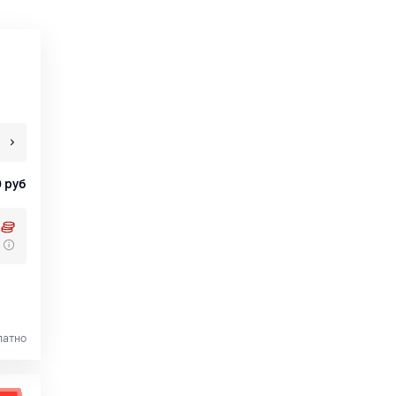
0
руб
латно