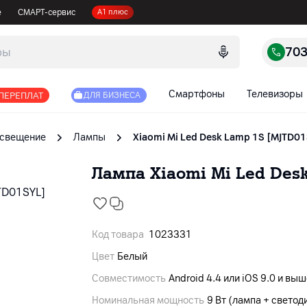
е
СМАРТ-сервис
А1 плюс
70
Смартфоны
Телевизоры
 ПЕРЕПЛАТ
ДЛЯ БИЗНЕСА
свещение
Лампы
Xiaomi Mi Led Desk Lamp 1S [MJTD0
Лампа Xiaomi Mi Led Des
Код товара
1023331
Цвет
Белый
Совместимость
Android 4.4 или iOS 9.0 и вы
Номинальная мощность
9 Вт (лампа + свето