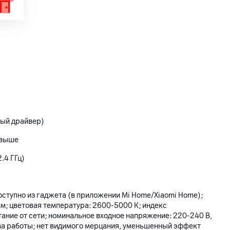
ный драйвер)
и выше
2.4 ГГц)
ступно из гаджета (в приложении Mi Home/Xiaomi Home);
лм; цветовая температура: 2600-5000 К; индекс
тание от сети; номинальное входное напряжение: 220-240 В,
има работы; нет видимого мерцания, уменьшенный эффект