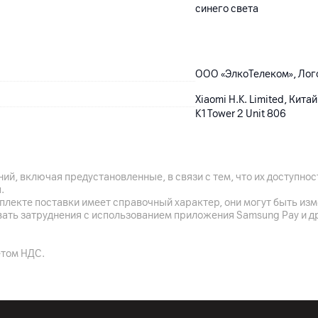
синего света
ООО «ЭлкоТелеком», Лого
Xiaomi H.K. Limited, Кит
K1Tower 2 Unit 806
адаптер питания, компле
Китай
ий, включая предустановленные, в связи с тем, что их доступн
.
12
мес.
плекте поставки имеет справочный характер, они могут быть из
вать затруднения с использованием приложения Samsung Pay и д
етом НДС.