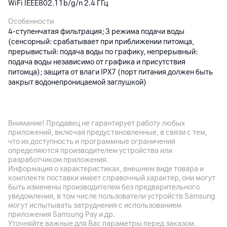
WiFi IEEE802.11b/g/n 2.4 ГГц
Особенности
4-ступенчатая фильтрация; 3 режима подачи воды
(сенсорный: срабатывает при приближении питомца,
прерывистый: подача воды по графику, непрерывный:
подача воды независимо от графика и присутствия
питомца); защита от влаги IPX7 (порт питания должен быть
закрыт водонепроницаемой заглушкой)
Температура эксплуатации
от +5 °С до +40 °С
Внимание! Продавец не гарантирует работу любых
Цвет
приложений, включая предустановленные, в связи с тем,
Белый
что их доступность и программные ограничения
определяются производителем устройства или
разработчиком приложения.
Другие характеристики
Информация о характеристиках, внешнем виде товара и
комплекте поставки имеет справочный характер, они могут
Гарантия
быть изменены производителем без предварительного
12
мес.
уведомления, в том числе пользователи устройств Samsung
могут испытывать затруднения с использованием
Импортер
приложения Samsung Pay и др.
Уточняйте важные для Вас параметры перед заказом.
ООО «ЭлкоТелеком», Логойский тракт 22а, к.2, 220090,