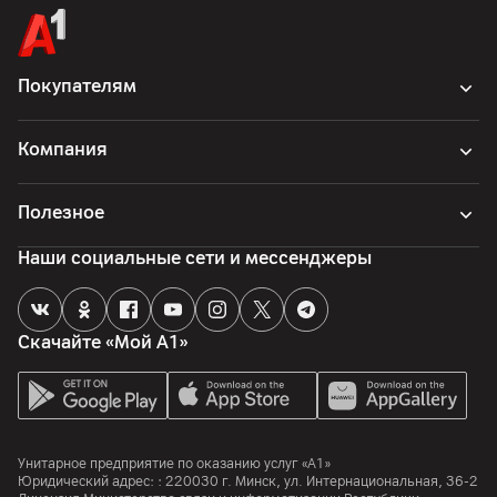
Импортер
ООО "Единая торговая компания", 223017, Минская обл.,
Минский р-н, Новодворский с/с, дом № 5/3, пом. 87, район
аг. Гатово
Покупателям
Производитель
Hangzhou Konke Information Technology Co., Ltd, Китай, Floor
Компания
3, Huafeng Building, No 200 Xinyu Road, Shangcheng District,
Hangzhou
Полезное
Страна производитель
Китай
Наши социальные сети и мессенджеры
Комплект поставки
комплектная документация, основное устройство, крепеж,
батарея - 2 шт.
Скачайте «Мой А1»
Унитарное предприятие по оказанию услуг «А1»
Юридический адрес: :
220030
г. Минск
,
ул. Интернациональная, 36-2