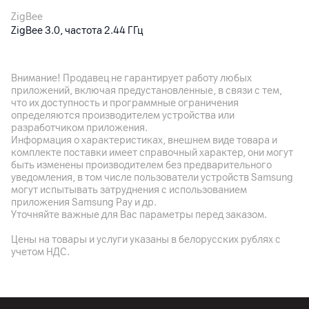
ZigBee
ZigBee 3.0, частота 2.44 ГГц
Условия подключения
Приложение Дом с Алисой (на устройствах с ОС Android 8.0
Внимание! Продавец не гарантирует работу любых
и выше или iOS 15.0 и выше), устройство с хабом Zigbee,
приложений, включая предустановленные, в связи с тем,
подключенное к интернету (Яндекс Станция или Хаб)
что их доступность и программные ограничения
определяются производителем устройства или
разработчиком приложения.
Питание
Информация о характеристиках, внешнем виде товара и
комплекте поставки имеет справочный характер, они могут
Степень защиты
быть изменены производителем без предварительного
IP20
уведомления, в том числе пользователи устройств Samsung
могут испытывать затруднения с использованием
Батарея
приложения Samsung Pay и др.
CR2450 (2 шт.)
Уточняйте важные для Вас параметры перед заказом.
Цены на товары и услуги указаны в белорусских рублях с
Другие характеристики
учетом НДС.
Гарантия
12
мес.