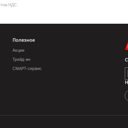
етом НДС.
Белый
IP68
Полезное
147.6 x 71.6 x 7.8 мм
Акции
170
г
Трейд-ин
С
СМАРТ-сервис
GSM (2G) 850/900/1800/
Н
1/2/3/4/5/7/8/12/13/1
53/66/71; 5G
1/2/3/5/7/8/12/20/25/
12
мес.