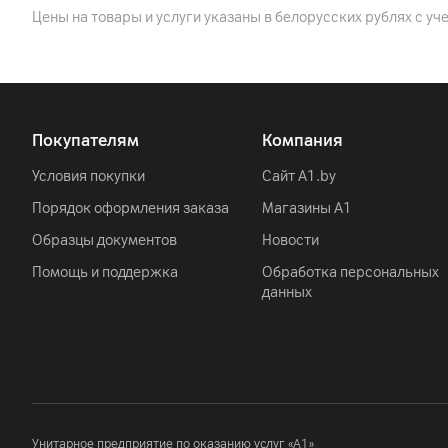
Цены на товары и услуги указаны в белорусских рублях с уч
Корпус
Цвет
Защита
Покупателям
Компания
Габариты
Условия покупки
Сайт A1.by
Вес
Порядок оформления заказа
Магазины А1
Сеть
Образцы документов
Новости
Стандарт
Помощь и поддержка
Обработка персональных
данных
Другие характеристики
Гарантия
Унитарное предприятие по оказанию услуг «А1»