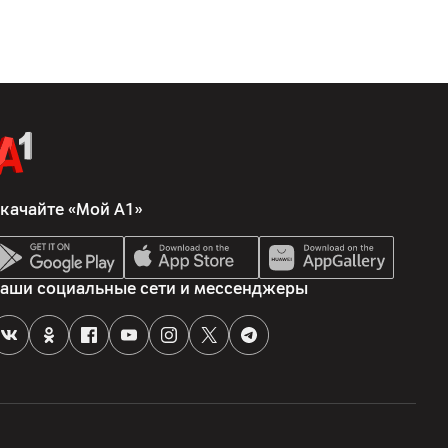
качайте «Мой А1»
1900; UMTS (3G) 850/900/1700/1900/2100; LTE (4G)
аши социальные сети и мессенджеры
4/17/18/19/20/25/26/28/29/30/32/34/38/39/40/41/42/48/
26/28/30/38/40/41/48/53/66/70/75/76/77/78/79