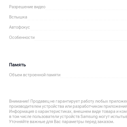
Разрешение видео
Вспышка
Автофокус
Особенности
Память
Объем встроенной памяти
Аккумулятор
Тип аккумулятора
Внимание! Продавец не гарантирует работу любых приложен
производителем устройства или разработчиком приложения
Поддержка технологии беспроводной зарядки
Информация о характеристиках, внешнем виде товара и ком
в том числе пользователи устройств Samsung могут испыты
Особенности
Уточняйте важные для Вас параметры перед заказом.