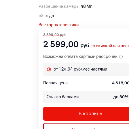
Разрешение камеры
48 Мп
eSim
да
Все характеристики
3 899,00
руб
2 599,00
руб
со скидкой для все
Возможна оплата картами рассрочек
от 124,94 руб/мес частями
Полная цена
4 618,0
Оплата баллами
до 30%
В корзину