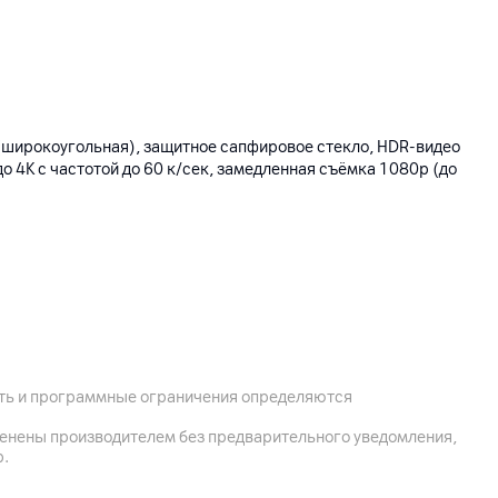
 (широкоугольная), защитное сапфировое стекло, HDR‑видео
 до 4K с частотой до 60 к/сек, замедленная съёмка 1080p (до
ость и программные ограничения определяются
менены производителем без предварительного уведомления,
р.
 зарядки до 25 Вт