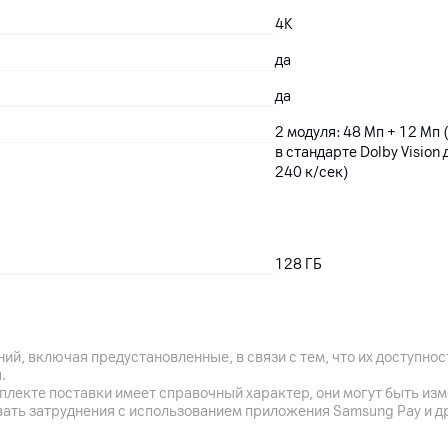
4K
да
да
2 модуля: 48 Мп + 12 Мп
в стандарте Dolby Vision
240 к/сек)
128
ГБ
Li-ion
ий, включая предустановленные, в связи с тем, что их доступн
.
да
плекте поставки имеет справочный характер, они могут быть из
вать затруднения с использованием приложения Samsung Pay и д
Поддержка беспроводной