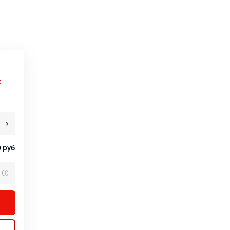
х
0
руб