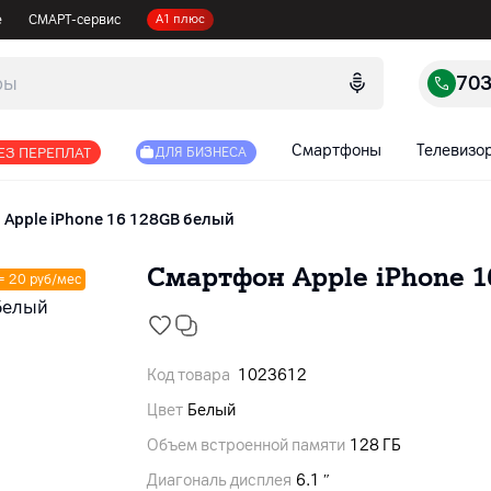
е
СМАРТ-сервис
А1 плюс
70
Смартфоны
Телевизо
ЕЗ ПЕРЕПЛАТ
ДЛЯ БИЗНЕСА
Apple iPhone 16 128GB белый
Смартфон Apple iPhone 1
 = 20 руб/мес
Код товара
1023612
Цвет
Белый
Объем встроенной памяти
128 ГБ
Диагональ дисплея
6.1 ″