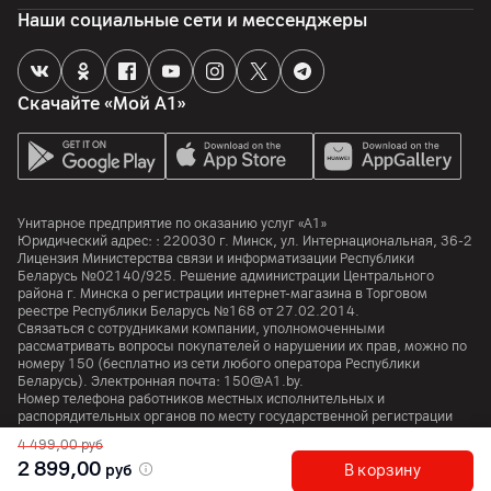
HDR‑видео в стандарте Dolby Vision до 4K с частотой до 60 к/
Наши социальные сети и мессенджеры
сек, замедленная съёмка 1080p (до 120 к/сек)
Память
Скачайте «Мой А1»
Объем встроенной памяти
256
ГБ
Процессор
Унитарное предприятие по оказанию услуг «А1»
Юридический адрес: :
220030
г. Минск
,
ул. Интернациональная, 36-2
Процессор
Лицензия Министерства связи и информатизации Республики
A18
Беларусь №02140/925. Решение администрации Центрального
района г. Минска о регистрации интернет-магазина в Торговом
Особенности
реестре Республики Беларусь №168 от 27.02.2014.
Связаться с сотрудниками компании, уполномоченными
Система Neural Engine; 5‑ядерный графический процессор
рассматривать вопросы покупателей о нарушении их прав, можно по
номеру
150
(бесплатно из сети любого оператора Республики
Беларусь). Электронная почта:
150@A1.by.
Аккумулятор
Номер телефона работников местных исполнительных и
распорядительных органов по месту государственной регистрации
Тип аккумулятора
Унитарного предприятия по оказанию услуг «А1», уполномоченных
4 499,00
руб
рассматривать обращения покупателей:
+375 17 374 01 46.
Li-ion
2 899,00
руб
В корзину