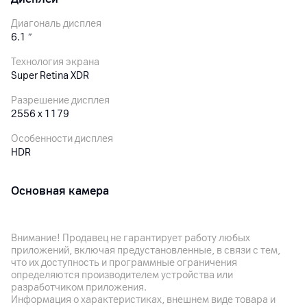
Диагональ дисплея
6.1
″
Технология экрана
Super Retina XDR
Разрешение дисплея
2556 x 1179
Особенности дисплея
HDR
Основная камера
Разрешение камеры
48
Мп
Внимание! Продавец не гарантирует работу любых
приложений, включая предустановленные, в связи с тем,
Разрешение видео
что их доступность и программные ограничения
4K
определяются производителем устройства или
разработчиком приложения.
Вспышка
Информация о характеристиках, внешнем виде товара и
да