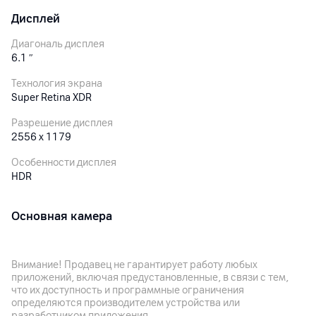
Дисплей
Диагональ дисплея
6.1
″
Технология экрана
Super Retina XDR
Разрешение дисплея
2556 x 1179
Особенности дисплея
HDR
Основная камера
Разрешение камеры
48
Мп
Внимание! Продавец не гарантирует работу любых
приложений, включая предустановленные, в связи с тем,
Разрешение видео
что их доступность и программные ограничения
4K
определяются производителем устройства или
разработчиком приложения.