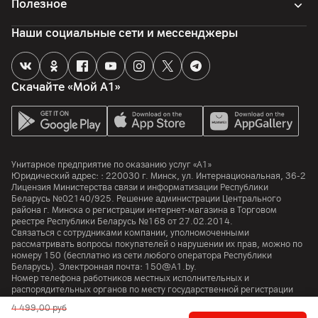
Полезное
Особенности
HDR‑видео в стандарте Dolby Vision до 4K с частотой до 60 к/
Наши социальные сети и мессенджеры
сек, замедленная съёмка 1080p (до 120 к/сек)
Память
Скачайте «Мой А1»
Объем встроенной памяти
256
ГБ
Процессор
Унитарное предприятие по оказанию услуг «А1»
Юридический адрес: :
220030
г. Минск
,
ул. Интернациональная, 36-2
Процессор
Лицензия Министерства связи и информатизации Республики
A18
Беларусь №02140/925. Решение администрации Центрального
района г. Минска о регистрации интернет-магазина в Торговом
Особенности
реестре Республики Беларусь №168 от 27.02.2014.
Связаться с сотрудниками компании, уполномоченными
Система Neural Engine; 5‑ядерный графический процессор
рассматривать вопросы покупателей о нарушении их прав, можно по
номеру
150
(бесплатно из сети любого оператора Республики
Беларусь). Электронная почта:
150@A1.by.
Аккумулятор
Номер телефона работников местных исполнительных и
распорядительных органов по месту государственной регистрации
Тип аккумулятора
Унитарного предприятия по оказанию услуг «А1», уполномоченных
4 499,00
руб
рассматривать обращения покупателей:
+375 17 374 01 46.
Li-ion