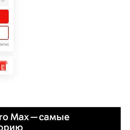
латно
Pro Max — самые
торию