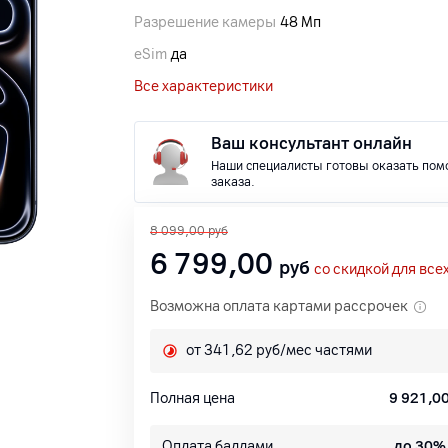
Разрешение камеры
48 Мп
eSim
да
Все характеристики
Ваш консультант онлайн
Наши специалисты готовы оказать пом
заказа.
8 099,00
руб
6 799,00
руб
со скидкой для все
Возможна оплата картами рассрочек
от 341,62 руб/мес частями
Полная цена
9 921,0
Оплата баллами
до 30%