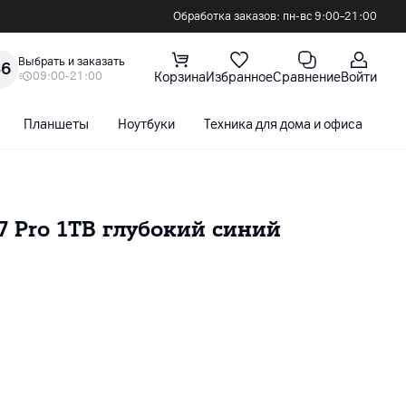
Обработка заказов: пн-вс 9:00–21:00
Выбрать и заказать
36
09:00-21:00
Корзина
Избранное
Сравнение
Войти
Планшеты
Ноутбуки
Техника для дома и офиса
С
7 Pro 1TB глубокий синий