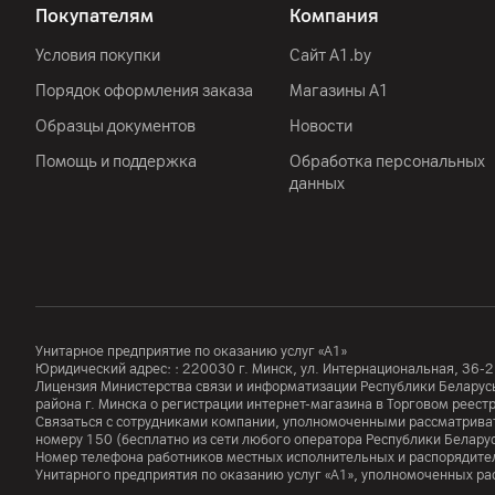
Покупателям
Компания
Защита
Условия покупки
Сайт A1.by
Габариты
Порядок оформления заказа
Магазины А1
Вес
Образцы документов
Новости
Особенности
Помощь и поддержка
Обработка персональных
Previous slide
данных
Сеть
Стандарт
Унитарное предприятие по оказанию услуг «А1»
Юридический адрес: :
220030
г. Минск
,
ул. Интернациональная, 36-2
Лицензия Министерства связи и информатизации Республики Белар
Другие характеристики
района г. Минска о регистрации интернет-магазина в Торговом реес
Связаться с сотрудниками компании, уполномоченными рассматриват
Гарантия
номеру
150
(бесплатно из сети любого оператора Республики Белару
Номер телефона работников местных исполнительных и распорядител
Импортер
Унитарного предприятия по оказанию услуг «А1», уполномоченных р