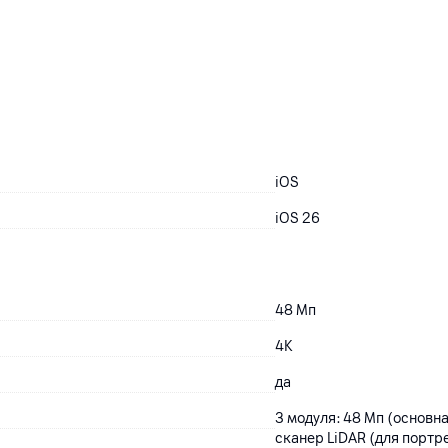
iOS
iOS 26
48
Мп
4K
да
3 модуля: 48 Мп (основн
сканер LiDAR (для портр