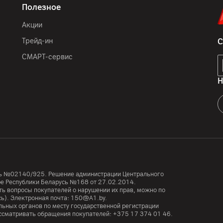
Полезное
IP68
Акции
150 x 71.9 x 8.75 мм
Трейд-ин
С
206
г
СМАРТ-сервис
Кнопка съемки, настраив
испарительной камерой
Н
GSM (2G) 850/900/1800/
1/2/3/4/5/7/8/12/13/1
53/66/71; 5G
1/2/3/5/7/8/12/20/25/
усь №02140/925. Решение администрации Центрального
тре Республики Беларусь №168 от 27.02.2014.
ь вопросы покупателей о нарушении их прав, можно по
12
мес.
сь). Электронная почта:
150@A1.by.
ьных органов по месту государственной регистрации
ООО "Палома-Сервис", 22
ассматривать обращения покупателей:
+375 17 374 01 46.