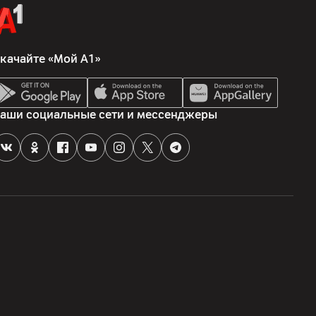
качайте «Мой А1»
аемая кнопка (кнопка действия), система охлаждения с
Previous slide
аши социальные сети и мессенджеры
1900; UMTS (3G) 850/900/1700/1900/2100; LTE (4G)
4/17/18/19/20/25/26/28/29/30/32/34/38/39/40/41/42/48/
26/28/30/38/40/41/48/53/66/70/75/76/77/78/79
0020, Минск , пр. Победителей 100-2, ООО "АйТи