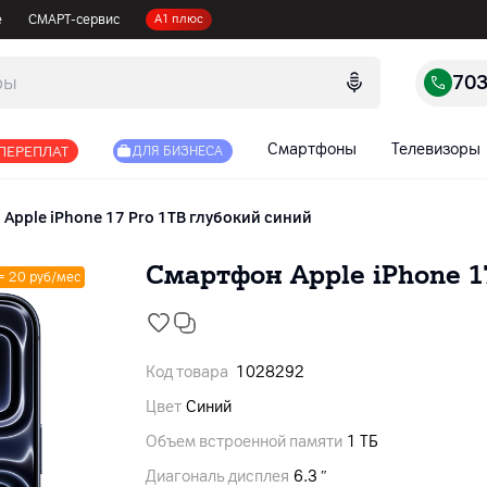
е
СМАРТ-сервис
А1 плюс
70
Смартфоны
Телевизоры
 ПЕРЕПЛАТ
ДЛЯ БИЗНЕСА
Apple iPhone 17 Pro 1TB глубокий синий
Смартфон Apple iPhone 1
 = 20 руб/мес
Код товара
1028292
Цвет
Синий
Объем встроенной памяти
1 ТБ
Диагональ дисплея
6.3 ″