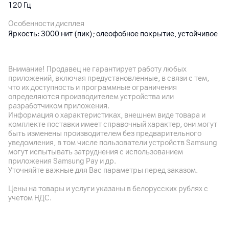
120 Гц
Особенности дисплея
Яркость: 3000 нит (пик); олеофобное покрытие, устойчивое
Новый дизайн для стабильной
к отпечаткам пальцев
производительности
iPhone 17 Pro и Pro Max получили корпус из матового
Внимание! Продавец не гарантирует работу любых
Основная камера
алюминия 7000-й серии — лёгкого и прочного
приложений, включая предустановленные, в связи с тем,
авиационного сплава, обеспечивающего лучшую
что их доступность и программные ограничения
Разрешение камеры
теплопередачу среди всех iPhone. Задняя панель с
определяются производителем устройства или
48
Мп
плато создаёт дополнительное пространство для
разработчиком приложения.
компонентов, включая увеличенную батарею.
Информация о характеристиках, внешнем виде товара и
Разрешение видео
Антенны интегрированы по периметру корпуса,
комплекте поставки имеет справочный характер, они могут
формируя самую эффективную антенную систему в
4K
быть изменены производителем без предварительного
истории iPhone.
уведомления, в том числе пользователи устройств Samsung
Оптическая стабилизация
могут испытывать затруднения с использованием
да
приложения Samsung Pay и др.
Уточняйте важные для Вас параметры перед заказом.
Особенности
3 модуля: 48 Мп (основная) + 48 Мп (ультра
Цены на товары и услуги указаны в белорусских рублях с
широкоугольная) + 48 Мп (телефото); сканер LiDAR (для
учетом НДС.
портретов в Ночном режиме, ускоренного автофокуса при
слабом освещении и дополненной реальности); HDR‑видео в
стандарте Dolby Vision до 4K с частотой до 120 к/сек,