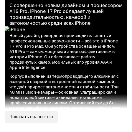
С совершенно новым дизайном и процессором
A19 Pro, iPhone 17 Pro обладает лучшей
производительностью, камерой и
автономностью среди всех iPhone
Новый дизайн, рекордная производительность и
профессиональные возможности — всё это в iPhone
17 Pro и Pro Max. Оба устройства оснащены чипом
A19 Pro — самым мощным и энергоэффективным в
истории iPhone. Он обеспечивает работу
продвинутых камер, мобильных игр уровня AAA и
Apple Intelligence.
Корпус выполнен из термопроводящего алюминия с
лазерной сваркой и встроенной паровой камерой,
что даёт прирост автономности и стабильности. Три
48 МП Fusion-камеры — основная, ультраширокая и
новая телеобъектив — эквивалентны восьми
профессиональным линзам. Оптический зум до 8x —
рекорд для iPhone. Фронтальная камера Center Stage
на 18 МП выводит селфи на новый уровень.
Показать полностью
Для видеосъёмки доступны функции ProRes RAW,
Apple Log 2 и genlock — iPhone легко интегрируется в