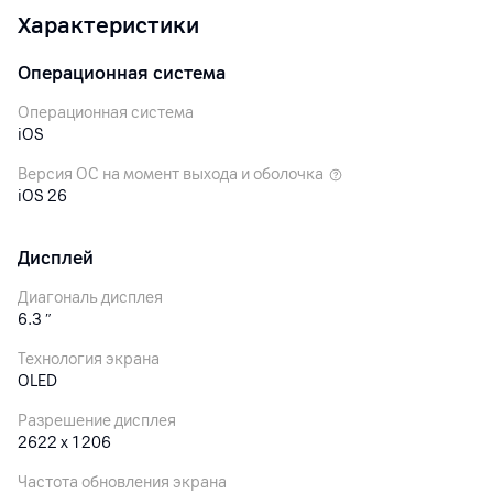
профессиональные продакшены. Ceramic Shield 2
Характеристики
теперь защищает не только экран, но и заднюю
панель, обеспечивая в 3 раза лучшую устойчивость
царапинам.
Операционная система
Операционная система
iOS
Версия ОС на момент выхода и оболочка
iOS 26
Дисплей
Диагональ дисплея
6.3
″
Технология экрана
OLED
Разрешение дисплея
2622 x 1206
Частота обновления экрана