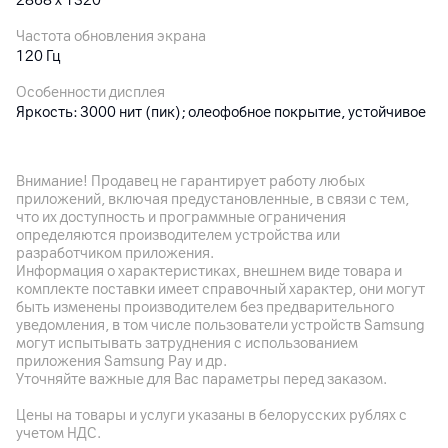
2868 x 1320
Частота обновления экрана
120 Гц
Особенности дисплея
Яркость: 3000 нит (пик); олеофобное покрытие, устойчивое
к отпечаткам пальцев
Внимание! Продавец не гарантирует работу любых
Основная камера
приложений, включая предустановленные, в связи с тем,
что их доступность и программные ограничения
Разрешение камеры
определяются производителем устройства или
48
Мп
разработчиком приложения.
Информация о характеристиках, внешнем виде товара и
Разрешение видео
комплекте поставки имеет справочный характер, они могут
4K
быть изменены производителем без предварительного
Новый дизайн для стабильной
уведомления, в том числе пользователи устройств Samsung
Оптическая стабилизация
могут испытывать затруднения с использованием
производительности
да
приложения Samsung Pay и др.
Уточняйте важные для Вас параметры перед заказом.
iPhone 17 Pro и Pro Max получили корпус из матового
Особенности
алюминия 7000-й серии — лёгкого и прочного
3 модуля: 48 Мп (основная) + 48 Мп (ультра
Цены на товары и услуги указаны в белорусских рублях с
авиационного сплава, обеспечивающего лучшую
широкоугольная) + 48 Мп (телефото); сканер LiDAR (для
учетом НДС.
теплопередачу среди всех iPhone. Задняя панель с