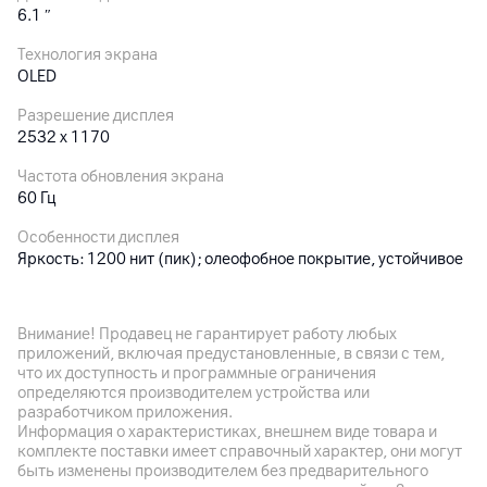
6.1
″
Технология экрана
OLED
Разрешение дисплея
2532 х 1170
Частота обновления экрана
60 Гц
Особенности дисплея
Яркость: 1200 нит (пик); олеофобное покрытие, устойчивое
к отпечаткам пальцев
Внимание! Продавец не гарантирует работу любых
Основная камера
приложений, включая предустановленные, в связи с тем,
что их доступность и программные ограничения
Разрешение камеры
определяются производителем устройства или
48
Мп
разработчиком приложения.
Информация о характеристиках, внешнем виде товара и
Разрешение видео
комплекте поставки имеет справочный характер, они могут
4K
быть изменены производителем без предварительного