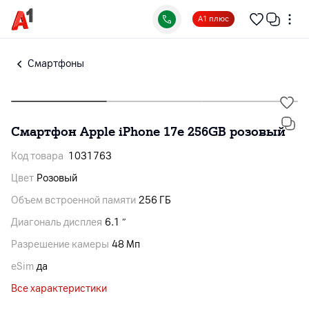
А1 плюс
Смартфоны
Смартфон Apple iPhone 17e 256GB розовый
Код товара
1031763
Цвет
Розовый
Объем встроенной памяти
256 ГБ
Диагональ дисплея
6.1 ″
Разрешение камеры
48 Мп
eSim
да
Все характеристики