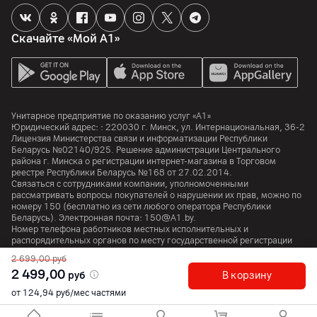
Память
Скачайте «Мой А1»
Объем встроенной памяти
256
ГБ
Процессор
Унитарное предприятие по оказанию услуг «А1»
Юридический адрес: :
220030
г. Минск
,
ул. Интернациональная, 36-2
Процессор
Лицензия Министерства связи и информатизации Республики
A19
Беларусь №02140/925. Решение администрации Центрального
района г. Минска о регистрации интернет-магазина в Торговом
Количество ядер
реестре Республики Беларусь №168 от 27.02.2014.
Связаться с сотрудниками компании, уполномоченными
6
рассматривать вопросы покупателей о нарушении их прав, можно по
номеру
150
(бесплатно из сети любого оператора Республики
Графический ускоритель
Беларусь). Электронная почта:
150@A1.by.
4-ядерный
Номер телефона работников местных исполнительных и
распорядительных органов по месту государственной регистрации
Особенности
Унитарного предприятия по оказанию услуг «А1», уполномоченных
2 699,00
руб
рассматривать обращения покупателей:
+375 17 374 01 46.
Система Neural Engine
2 499,00
руб
В корзину
от 124,94 руб/мес частями
Аккумулятор
© 2026 Унитарное предприятие «А1». Все права защищены.
A1 Austria
A1 Croatia
А1 Serbia
A1 Bulgaria
A1 Macedonia
A1 Slovenia