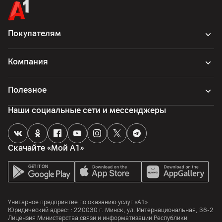
16
Мп
Разрешение видео
Покупателям
1080p
Особенности
Компания
f/2.45
Полезное
Память
Наши социальные сети и мессенджеры
Объем встроенной памяти
256
ГБ
Объем оперативной памяти
Скачайте «Мой А1»
8
ГБ
Процессор
Процессор
Унитарное предприятие по оказанию услуг «А1»
MediaTek Dimensity 7100 Elite
Юридический адрес: :
220030
г. Минск
,
ул. Интернациональная, 36-2
Лицензия Министерства связи и информатизации Республики
Количество ядер