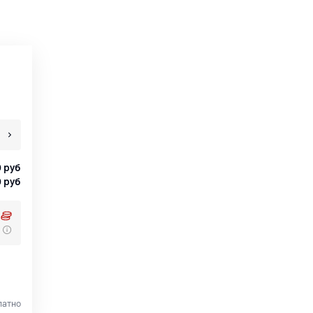
0
руб
0
руб
латно