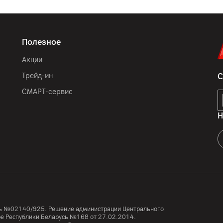
Белый
IP64
Полезное
163.95 x 75.6 x 8.39 мм
Акции
199
г
Трейд-ин
С
Сертификат SGS Premium
повреждениям
СМАРТ-сервис
Н
GSM (2G) 850/900/1800/
12
мес.
ООО "АйТи Дистрибуция",
7, пом. 7-50, район д. Др
усь №02140/925. Решение администрации Центрального
тре Республики Беларусь №168 от 27.02.2014.