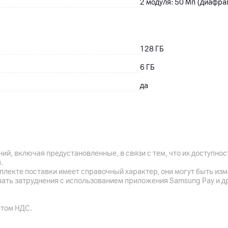
2 модуля: 50 Мп (диафраг
128
ГБ
6
ГБ
да
Li-Pol
5300
мАч
ий, включая предустановленные, в связи с тем, что их доступн
.
да
плекте поставки имеет справочный характер, они могут быть из
вать затруднения с использованием приложения Samsung Pay и д
Поддержка быстрой заря
етом НДС.