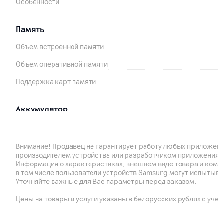
Особенности
Память
Объем встроенной памяти
Объем оперативной памяти
Поддержка карт памяти
Аккумулятор
Тип аккумулятора
Емкость аккумулятора
Внимание! Продавец не гарантирует работу любых приложен
производителем устройства или разработчиком приложения
Поддержка технологии быстрой зарядки
Информация о характеристиках, внешнем виде товара и ком
в том числе пользователи устройств Samsung могут испыты
Особенности
Уточняйте важные для Вас параметры перед заказом.
Цены на товары и услуги указаны в белорусских рублях с уч
Корпус