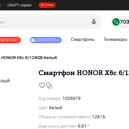
е
СМАРТ-сервис
А1 плюс
70
Смартфоны
Телевизоры
 ПЕРЕПЛАТ
ДЛЯ БИЗНЕСА
HONOR X6c 6/128GB белый
Смартфон HONOR X6c 6/
Код товара
1026979
Цвет
Белый
Объем встроенной памяти
128 ГБ
Диагональ дисплея
6.61 ″