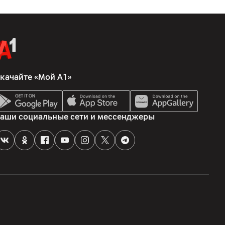
качайте «Мой А1»
 Performance, подтверждающий устойчивость к
аши социальные сети и мессенджеры
1900; UMTS (3G) 850/900/2100; LTE (4G) 1/3/5/7/8/20/28
 223053 Беларусь, Минский р-н, Боровлянский с/с, 103/3-
оздово, пом. 51