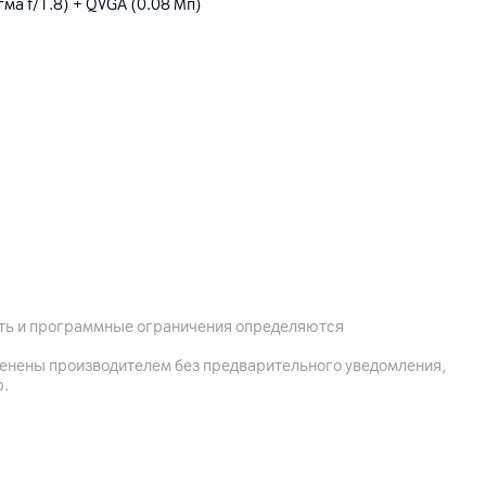
ма f/1.8) + QVGA (0.08 Мп)
ость и программные ограничения определяются
менены производителем без предварительного уведомления,
р.
дки HONOR SuperCharge 35 Вт