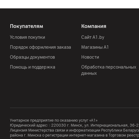
Цвет
Защита
Покупателям
Компания
Габариты
Вес
Условия покупки
Сайт A1.by
Порядок оформления заказа
Магазины А1
Особенности
Образцы документов
Новости
Помощь и поддержка
Обработка персональных
Сеть
данных
Стандарт
Другие характеристики
Гарантия
Унитарное предприятие по оказанию услуг «А1»
Импортер
Юридический адрес: :
220030
г. Минск
,
ул. Интернациональная, 36-2
Лицензия Министерства связи и информатизации Республики Белар
района г. Минска о регистрации интернет-магазина в Торговом реес