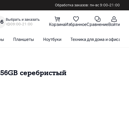
Обработка заказов: пн-вс 9:00–21:00
Выбрать и заказать
36
09:00-21:00
Корзина
Избранное
Сравнение
Войти
ры
Планшеты
Ноутбуки
Техника для дома и офиса
256GB серебристый