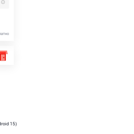
латно
droid 15)