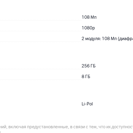
108
Мп
1080p
2 модуля: 108 Мп (диафр
256
ГБ
8
ГБ
Li-Pol
6500
мАч
да
ий, включая предустановленные, в связи с тем, что их доступн
.