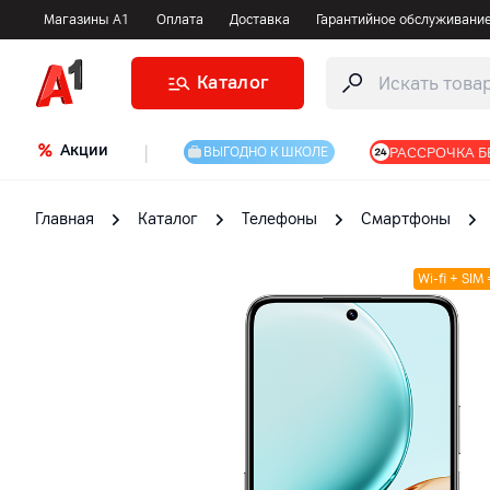
Магазины А1
Оплата
Доставка
Гарантийное обслуживани
Каталог
Акции
|
РАССРОЧКА Б
ВЫГОДНО К ШКОЛЕ
Главная
Каталог
Телефоны
Смартфоны
Wi-fi + SIM