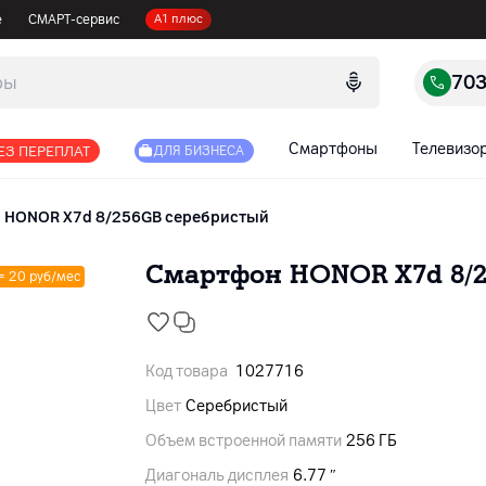
е
СМАРТ-сервис
А1 плюс
70
Смартфоны
Телевизо
ЕЗ ПЕРЕПЛАТ
ДЛЯ БИЗНЕСА
HONOR X7d 8/256GB серебристый
Смартфон HONOR X7d 8/
 = 20 руб/мес
Код товара
1027716
Цвет
Серебристый
Объем встроенной памяти
256 ГБ
Диагональ дисплея
6.77 ″