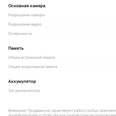
Основная камера
Разрешение камеры
Разрешение видео
Особенности
Память
Объем встроенной памяти
Объем оперативной памяти
Аккумулятор
Тип аккумулятора
Емкость аккумулятора
Поддержка технологии быстрой зарядки
Внимание! Продавец не гарантирует работу любых приложен
производителем устройства или разработчиком приложения