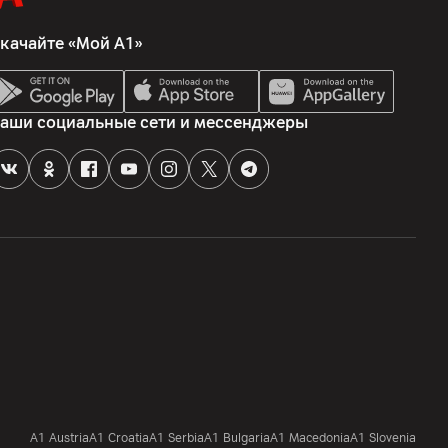
качайте «Мой А1»
1900; UMTS (3G) 800/850/900/2100; LTE (4G)
/40/41
аши социальные сети и мессенджеры
 223053 Беларусь, Минский р-н, Боровлянский с/с, 103/3-
оздово, пом. 51
ite 3401, Unit A, Building 6, Shum Yip Sky Park, No. 8089. Hongli
et, Futian District, Shenzhen, Guangdong, Китай
кументация, зарядное устройство, чехол, кабель, ключ для
A1 Austria
A1 Croatia
А1 Serbia
A1 Bulgaria
A1 Macedonia
A1 Slovenia