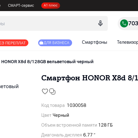
е
СМАРТ-сервис
А1 плюс
70
Смартфоны
Телевизо
ЕЗ ПЕРЕПЛАТ
ДЛЯ БИЗНЕСА
HONOR X8d 8/128GB вельветовый черный
Смартфон HONOR X8d 8/
Код товара
1030058
Цвет
Черный
Объем встроенной памяти
128 ГБ
Диагональ дисплея
6.77 ″