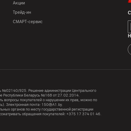
Акции
Трейд-ин
С
GSM (2G) 850/900/1800/
СМАРТ-сервис
1/3/5/7/8/19/20/28/38
Н
12
мес.
ООО "АйТи Дистрибуция",
7, пом. 7-50, район д. Др
Honor Device Co., Ltd., Su
West Road, Xiangmihu Stre
усь №02140/925. Решение администрации Центрального
телефон, комплектная до
тре Республики Беларусь №168 от 27.02.2014.
ь вопросы покупателей о нарушении их прав, можно по
извлечения лотка
сь). Электронная почта:
150@A1.by.
ьных органов по месту государственной регистрации
Китай
ассматривать обращения покупателей:
+375 17 374 01 46.