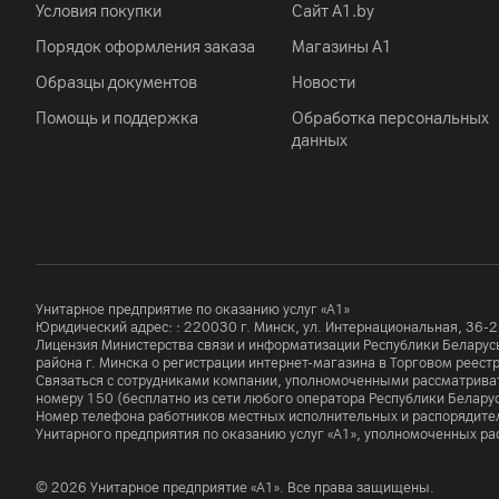
Условия покупки
Сайт A1.by
Сеть
Порядок оформления заказа
Магазины А1
Стандарт
Образцы документов
Новости
Помощь и поддержка
Обработка персональных
данных
Другие характеристики
Гарантия
Импортер
Производитель
Унитарное предприятие по оказанию услуг «А1»
Юридический адрес: :
220030
г. Минск
,
ул. Интернациональная, 36-2
Лицензия Министерства связи и информатизации Республики Белар
Комплект поставки
района г. Минска о регистрации интернет-магазина в Торговом реес
Связаться с сотрудниками компании, уполномоченными рассматриват
номеру
150
(бесплатно из сети любого оператора Республики Белару
Номер телефона работников местных исполнительных и распорядител
Страна производитель
Унитарного предприятия по оказанию услуг «А1», уполномоченных р
Дисплей
© 2026 Унитарное предприятие «А1». Все права защищены.