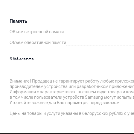
Память
Объем встроенной памяти
Объем оперативной памяти
SIM-карта
Количество SIM-карт
Формат SIM
Внимание! Продавец не гарантирует работу любых приложен
производителем устройства или разработчиком приложения
eSim
Информация о характеристиках, внешнем виде товара и ком
в том числе пользователи устройств Samsung могут испыты
Уточняйте важные для Вас параметры перед заказом.
Подключения
Цены на товары и услуги указаны в белорусских рублях с уч
Bluetooth
Wi-Fi