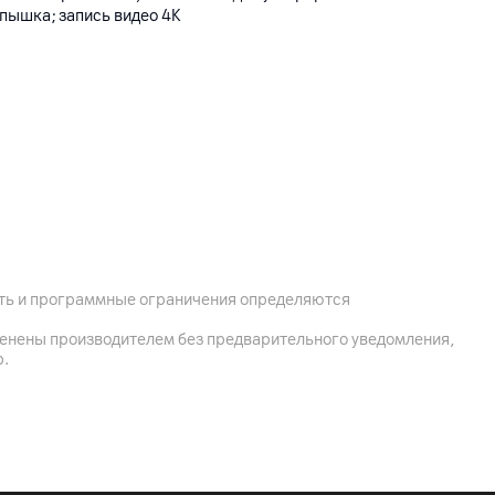
пышка; запись видео 4K
ость и программные ограничения определяются
менены производителем без предварительного уведомления,
р.
2.4 / 5 ГГц)