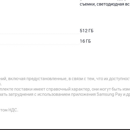
съемки, светодиодная вс
512
ГБ
16
ГБ
2
nano-SIM
ий, включая предустановленные, в связи с тем, что их доступн
.
да
плекте поставки имеет справочный характер, они могут быть из
вать затруднения с использованием приложения Samsung Pay и д
етом НДС.
6.0
802.11 a/b/g/n/ac/ax/be (