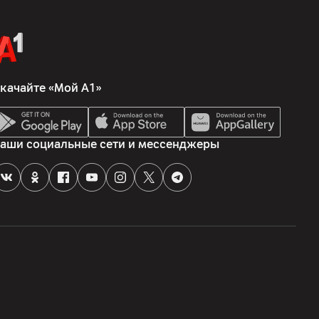
качайте «Мой А1»
, AGPS, ГЛОНАСС, BeiDou (4 диапазона B1I+B1C+B2a+B2b),
+ E5a + E5b), QZSS (2 диапазона L1 + L5), NavIC
аши социальные сети и мессенджеры
атчик, гироскоп, компас, датчик освещенности, датчик
еализованы на программном уровне), датчик мерцания,
атуры, датчик жестов