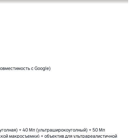
овместимость с Google)
уголная) + 40 Мп (ультраширокоуголный) + 50 Мп
жкой макросъемки) + объектив для ультрареалистичной