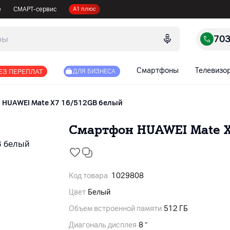
е
СМАРТ-сервис
А1 плюс
70
Смартфоны
Телевизо
ЕЗ ПЕРЕПЛАТ
ДЛЯ БИЗНЕСА
HUAWEI Mate X7 16/512GB белый
Смартфон HUAWEI Mate X
Код товара
1029808
Цвет
Белый
Объем встроенной памяти
512 ГБ
Диагональ дисплея
8 ″