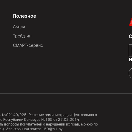
да
Полезное
USB Type-C
Акции
USB Type-C
Трейд-ин
С
GPS (2 диапазона L1+L5)
GALILEO (3 диапазона E1 
СМАРТ-сервис
Н
да
Датчик гравитации, ИК-д
приближения (функции р
датчик цветовой темпер
Аудио: HUAWEI Histen
усь №02140/925. Решение администрации Центрального
тре Республики Беларусь №168 от 27.02.2014.
ь вопросы покупателей о нарушении их прав, можно по
сь). Электронная почта:
150@A1.by.
8
″