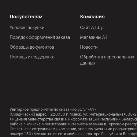
NFC
Покупателям
Компания
Аудиоразъем
Условия покупки
Сайт A1.by
Разъем подключения
Порядок оформления заказа
Магазины А1
Навигация
Образцы документов
Новости
Помощь и поддержка
Обработка персональных
Прочее
данных
Сканер отпечатка пальца
Датчики
Дополнительно
Унитарное предприятие по оказанию услуг «А1»
Юридический адрес: :
220030
г. Минск
,
ул. Интернациональная, 36-2
Лицензия Министерства связи и информатизации Республики Белар
района г. Минска о регистрации интернет-магазина в Торговом реес
Дисплей
Связаться с сотрудниками компании, уполномоченными рассматриват
номеру
150
(бесплатно из сети любого оператора Республики Белару
Диагональ дисплея