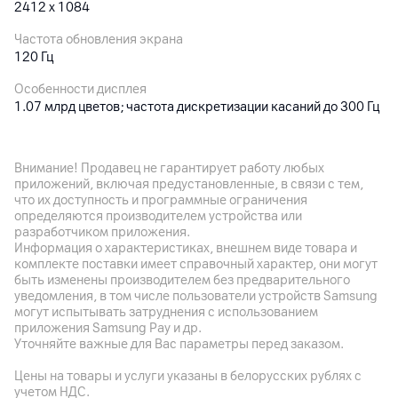
2412 x 1084
Частота обновления экрана
120 Гц
Особенности дисплея
1.07 млрд цветов; частота дискретизации касаний до 300 Гц
Основная камера
Внимание! Продавец не гарантирует работу любых
приложений, включая предустановленные, в связи с тем,
Разрешение камеры
что их доступность и программные ограничения
50
Мп
определяются производителем устройства или
разработчиком приложения.
Разрешение видео
Информация о характеристиках, внешнем виде товара и
3840 x 2160
комплекте поставки имеет справочный характер, они могут
быть изменены производителем без предварительного
Оптическая стабилизация
уведомления, в том числе пользователи устройств Samsung
да
могут испытывать затруднения с использованием
приложения Samsung Pay и др.
Особенности
Уточняйте важные для Вас параметры перед заказом.
3 модуля: 50 Мп (диафрагма f/1.9) + 12 Мп (телеобъектив,
массив цветовых фильтров RYYB, f/2.4, оптическая
Цены на товары и услуги указаны в белорусских рублях с
стабилизация) + объектив для реалистичной съемки с
учетом НДС.