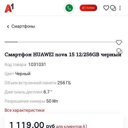
А1 плюс
Смартфоны
Смартфон HUAWEI nova 15 12/256GB черный
Код товара
1031031
Цвет
Черный
Объем встроенной памяти
256 ГБ
Диагональ дисплея
6.7 ″
Разрешение камеры
50 Мп
Все характеристики
1 119,00
руб
для клиентов A1