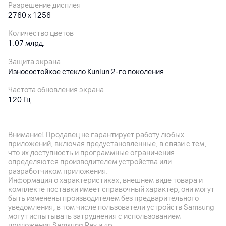
Разрешение дисплея
2760 x 1256
Количество цветов
1.07 млрд.
Защита экрана
Износостойкое стекло Kunlun 2-го поколения
Частота обновления экрана
120 Гц
Особенности дисплея
ШИМ-затемнение 1440 Гц, частота дискретизации касаний
Внимание! Продавец не гарантирует работу любых
до 300 Гц
приложений, включая предустановленные, в связи с тем,
что их доступность и программные ограничения
определяются производителем устройства или
Основная камера
разработчиком приложения.
Информация о характеристиках, внешнем виде товара и
Разрешение камеры
комплекте поставки имеет справочный характер, они могут
50
Мп
быть изменены производителем без предварительного
уведомления, в том числе пользователи устройств Samsung
Разрешение видео
могут испытывать затруднения с использованием
3840 x 2160
приложения Samsung Pay и др.