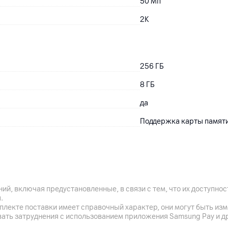
50
Мп
2K
256
ГБ
8
ГБ
да
Поддержка карты памяти
5200
мАч
да
ий, включая предустановленные, в связи с тем, что их доступн
.
плекте поставки имеет справочный характер, они могут быть из
вать затруднения с использованием приложения Samsung Pay и д