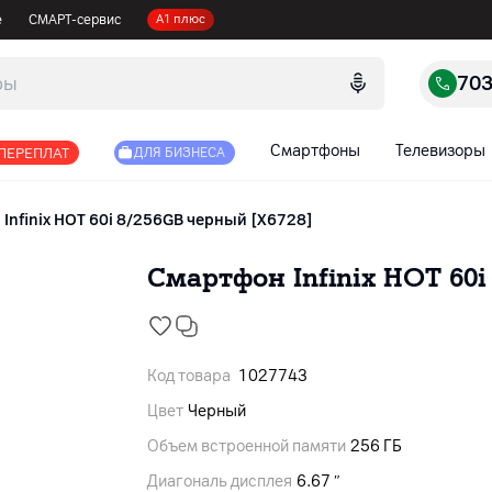
е
СМАРТ-сервис
А1 плюс
70
Смартфоны
Телевизоры
 ПЕРЕПЛАТ
ДЛЯ БИЗНЕСА
Infinix HOT 60i 8/256GB черный [X6728]
Смартфон Infinix HOT 60i
Код товара
1027743
Цвет
Черный
Объем встроенной памяти
256 ГБ
Диагональ дисплея
6.67 ″