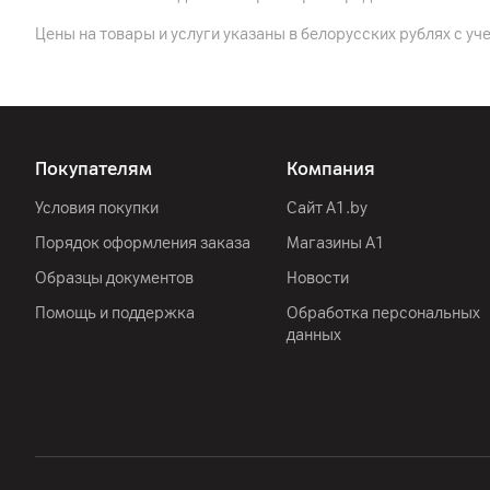
Цвет
Цены на товары и услуги указаны в белорусских рублях с уч
Защита
Габариты
Вес
Покупателям
Компания
Сеть
Условия покупки
Сайт A1.by
Стандарт
Порядок оформления заказа
Магазины А1
Образцы документов
Новости
Другие характеристики
Помощь и поддержка
Обработка персональных
данных
Гарантия
Импортер
Производитель