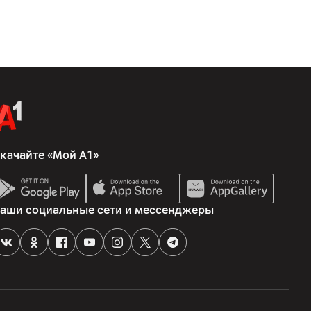
1900; UMTS (3G) 850/900/1700/1900/2100; LTE (4G)
качайте «Мой А1»
1
аши социальные сети и мессенджеры
овский, 12, каб.57, 220138, г.Минск
lat N, 16/F., Block B, Universal Industrial Centre, 19-25 Shan Mei
ries, Hong Kong, Китай