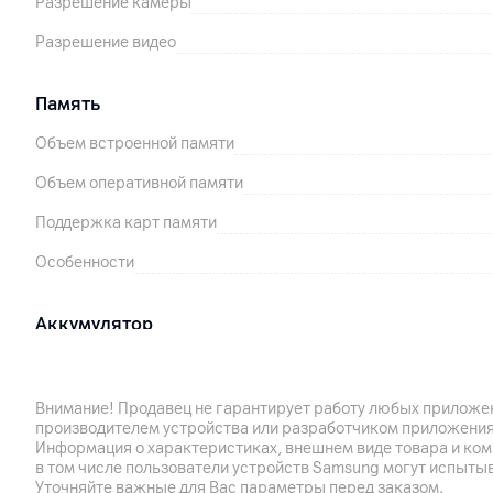
Разрешение камеры
Разрешение видео
Память
Объем встроенной памяти
Объем оперативной памяти
Поддержка карт памяти
Особенности
Аккумулятор
Емкость аккумулятора
Поддержка технологии быстрой зарядки
Внимание! Продавец не гарантирует работу любых приложен
производителем устройства или разработчиком приложения
Информация о характеристиках, внешнем виде товара и ком
Корпус
в том числе пользователи устройств Samsung могут испыты
Уточняйте важные для Вас параметры перед заказом.