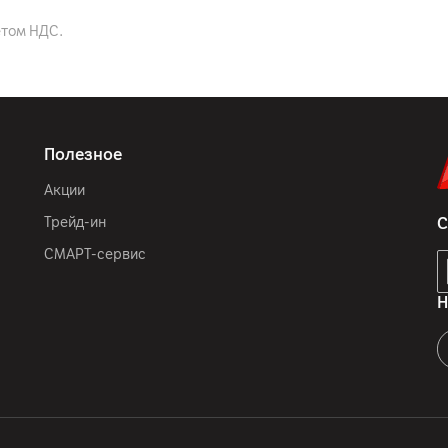
Черный
етом НДС.
IP64
166 x 76.6 x 7.7 мм
188
г
Полезное
Акции
GSM (2G) 850/900/1800/
Трейд-ин
С
1/3/7/8/20/28/38/40/4
СМАРТ-сервис
Н
12
мес.
ООО "Мератех", пер.Липк
Infinix Mobility Limited, F
Street, Fotan, New Territo