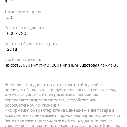
6.9
″
Технология экрана
LCD
Разрешение дисплея
1600 x 720
Частота обновления экрана
120 Гц
Особенности дисплея
Яркость: 650 нит (тип.), 800 нит (HBM); цветовая гамма 83
% NTSC, глубина цвета: 8 бит, контрастность: 1500:1;
сертификат TÜV Rheinland Low Blue Light (программное
решение), TÜV Rheinland Circadian Friendly, TÜV Rheinland
Внимание! Продавец не гарантирует работу любых
Flicker Free; технология Wet Touch 2.0
приложений, включая предустановленные, в связи с тем,
что их доступность и программные ограничения
определяются производителем устройства или
Основная камера
разработчиком приложения.
Информация о характеристиках, внешнем виде товара и
Разрешение камеры
комплекте поставки имеет справочный характер, они могут
13
Мп
быть изменены производителем без предварительного
уведомления, в том числе пользователи устройств Samsung