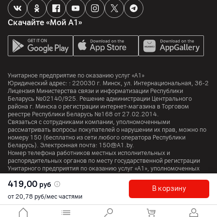
Объем оперативной памяти
Скачайте «Мой А1»
4
ГБ
Отдельный слот для карт памяти
да
Поддержка карт памяти
Унитарное предприятие по оказанию услуг «А1»
да
Юридический адрес: :
220030
г. Минск
,
ул. Интернациональная, 36-2
Лицензия Министерства связи и информатизации Республики
Особенности
Беларусь №02140/925. Решение администрации Центрального
Тип оперативной памяти: LPDDR4X, тип встроенной памяти:
района г. Минска о регистрации интернет-магазина в Торговом
реестре Республики Беларусь №168 от 27.02.2014.
UFS 2.2
Связаться с сотрудниками компании, уполномоченными
рассматривать вопросы покупателей о нарушении их прав, можно по
номеру
150
(бесплатно из сети любого оператора Республики
Процессор
Беларусь). Электронная почта:
150@A1.by.
Номер телефона работников местных исполнительных и
Процессор
распорядительных органов по месту государственной регистрации
Унитарного предприятия по оказанию услуг «А1», уполномоченных
UNISOC T7250
рассматривать обращения покупателей:
+375 17 374 01 46.
419,00
руб
Количество ядер
В корзину
8
от 20,78 руб/мес частями
© 2026 Унитарное предприятие «А1». Все права защищены.
A1 Austria
A1 Croatia
А1 Serbia
A1 Bulgaria
A1 Macedonia
A1 Slovenia
Частота процессора