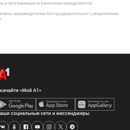
ость и программные ограничения определяются
менены производителем без предварительного уведомления,
р.
качайте «Мой А1»
1900; UMTS (3G) 850/900/2100; LTE (4G)
аши социальные сети и мессенджеры
/41