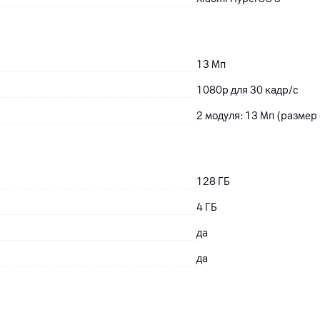
13
Мп
1080p для 30 кадр/с
2 модуля: 13 Мп (размер
128
ГБ
4
ГБ
да
да
Тип оперативной памяти: