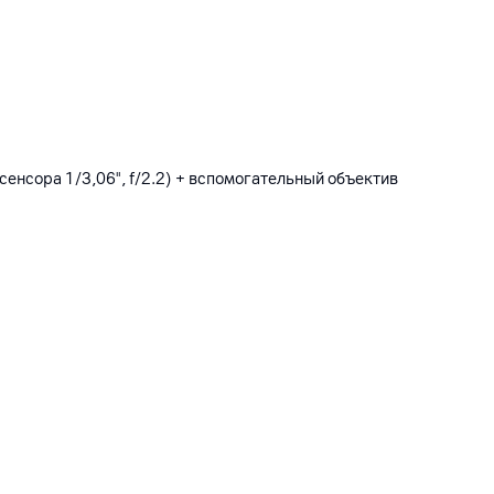
 сенсора 1/3,06", f/2.2) + вспомогательный объектив
 LPDDR4X, тип встроенной памяти: UFS 2.2