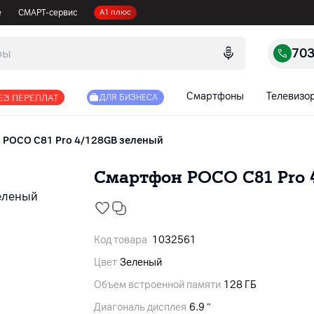
е
СМАРТ-сервис
А1 плюс
70
Смартфоны
Телевизо
ЕЗ ПЕРЕПЛАТ
ДЛЯ БИЗНЕСА
POCO C81 Pro 4/128GB зеленый
Смартфон POCO C81 Pro 
Код товара
1032561
Цвет
Зеленый
Объем встроенной памяти
128 ГБ
Диагональ дисплея
6.9 ″