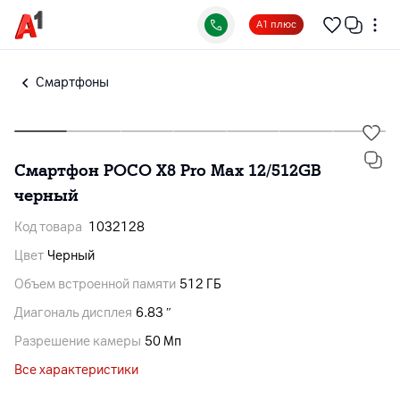
А1 плюс
Смартфоны
Смартфон POCO X8 Pro Max 12/512GB
черный
Код товара
1032128
Цвет
Черный
Объем встроенной памяти
512 ГБ
Диагональ дисплея
6.83 ″
Разрешение камеры
50 Мп
Все характеристики