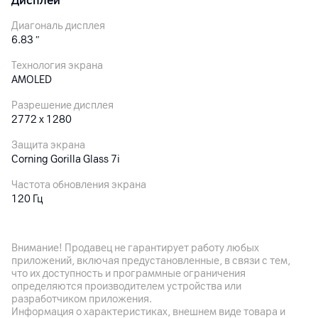
Дисплей
Диагональ дисплея
6.83
″
Технология экрана
AMOLED
Разрешение дисплея
2772 x 1280
Защита экрана
Corning Gorilla Glass 7i
Частота обновления экрана
120 Гц
Особенности дисплея
Отображаемые цвета: 68 млрд., глубина цвета 12 бит,
Внимание! Продавец не гарантирует работу любых
широкий цветовой охват DCI-P3; HDR10+, Dolby Vision,
приложений, включая предустановленные, в связи с тем,
яркость: 800 нит (тип.)/ 2000 нит (HBM)/ 3500 нит (пик),
что их доступность и программные ограничения
контрастность: 8 000 000:1, технология касания мокрыми
определяются производителем устройства или
пальцами Wet Touch дисплей 2.0, Сертификат TÜV Rheinland
разработчиком приложения.
Low Blue Light (Hardware Solution), TÜV Rheinland Circadian
Информация о характеристиках, внешнем виде товара и