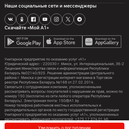
Наши социальные сети и мессенджеры
Разрешение видео
1080p до 60 к/сек
Скачайте «Мой А1»
Память
Объем встроенной памяти
512
ГБ
Объем оперативной памяти
Унитарное предприятие по оказанию услуг «А1»
12
ГБ
Юридический адрес: :
220030
г. Минск
,
ул. Интернациональная, 36-2
Лицензия Министерства связи и информатизации Республики
Особенности
Беларусь №02140/925. Решение администрации Центрального
района г. Минска о регистрации интернет-магазина в Торговом
Тип оперативной памяти: LPDDR5X, тип встроенной памяти:
реестре Республики Беларусь №168 от 27.02.2014.
UFS 4.1
Связаться с сотрудниками компании, уполномоченными
рассматривать вопросы покупателей о нарушении их прав, можно по
номеру
150
(бесплатно из сети любого оператора Республики
Процессор
Беларусь). Электронная почта:
150@A1.by.
Номер телефона работников местных исполнительных и
распорядительных органов по месту государственной регистрации
Процессор
Унитарного предприятия по оказанию услуг «А1», уполномоченных
MediaTek Dimensity 9500s
рассматривать обращения покупателей:
+375 17 374 01 46.
Количество ядер
Уведомить о поступлении