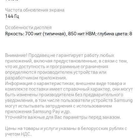
Частота обновления экрана
144 Гц
Особенности дисплея
Яркость: 700 нит (типичная), 850 нит HBM; глубина цвета: 8
бит, цветовая гамма: 85% NTSC; режим чтения;
сертификация TÜV Rheinland Low Blue Light (программное
решение), TÜV Rheinland Circadian, TÜV Rheinland Flicker
Внимание! Продавец не гарантирует работу любых
Free
приложений, включая предустановленные, в связи с тем,
что их доступность и программные ограничения
определяются производителем устройства или
Основная камера
разработчиком приложения.
Информация о характеристиках, внешнем виде товара и
Разрешение камеры
комплекте поставки имеет справочный характер, они могут
50
Мп
быть изменены производителем без предварительного
уведомления, в том числе пользователи устройств Samsung
Разрешение видео
могут испытывать затруднения с использованием
1080p
приложения Samsung Pay и др.
Уточняйте важные для Вас параметры перед заказом.
Особенности
Цены на товары и услуги указаны в белорусских рублях с
2 модуля: 50 Мп + вспомогательный объектив; объектив 5P,
учетом НДС.
f/1.8"