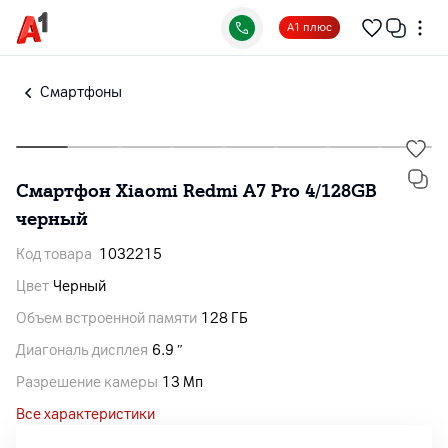
А1 плюс
Смартфоны
Смартфон Xiaomi Redmi A7 Pro 4/128GB
черный
Код товара
1032215
Цвет
Черный
Объем встроенной памяти
128 ГБ
Диагональ дисплея
6.9 ″
Разрешение камеры
13 Мп
Все характеристики