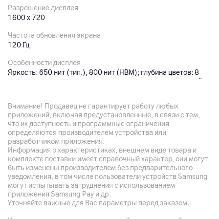
Разрешение дисплея
1600 x 720
Частота обновления экрана
120 Гц
Особенности дисплея
Яркость: 650 нит (тип.), 800 нит (HBM); глубина цветов: 8
бит, контрастность: 1500:1, цветовой охват: 83% NTSC; TÜV
Rheinland Low Blue Light (программное решение), TÜV
Rheinland Circadian Friendly, TÜV Rheinland Flicker Free,
Внимание! Продавец не гарантирует работу любых
технология поддержки касания мокрыми пальцами
приложений, включая предустановленные, в связи с тем,
что их доступность и программные ограничения
определяются производителем устройства или
Основная камера
разработчиком приложения.
Информация о характеристиках, внешнем виде товара и
Разрешение камеры
комплекте поставки имеет справочный характер, они могут
13
Мп
быть изменены производителем без предварительного
уведомления, в том числе пользователи устройств Samsung
Разрешение видео
могут испытывать затруднения с использованием
1080p
приложения Samsung Pay и др.
Уточняйте важные для Вас параметры перед заказом.
Особенности