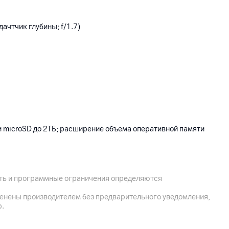
дачтчик глубины; f/1.7)
 microSD до 2ТБ; расширение объема оперативной памяти
ость и программные ограничения определяются
менены производителем без предварительного уведомления,
р.
ки 33 Вт, реверсивная проводная зарядка 18 Вт