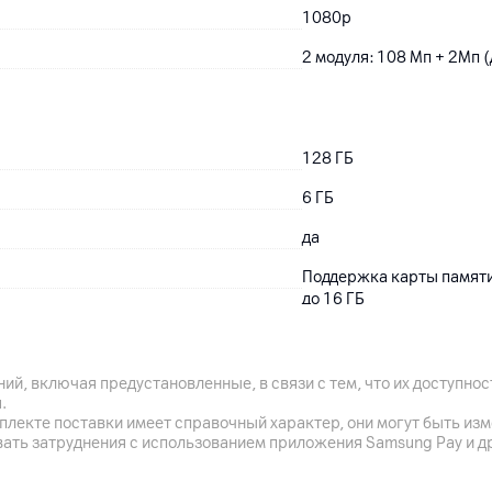
1080p
2 модуля: 108 Мп + 2Мп (
128
ГБ
6
ГБ
да
Поддержка карты памяти
до 16 ГБ
ий, включая предустановленные, в связи с тем, что их доступн
6000
мАч
.
плекте поставки имеет справочный характер, они могут быть из
да
вать затруднения с использованием приложения Samsung Pay и д
Поддержка быстрой заряд