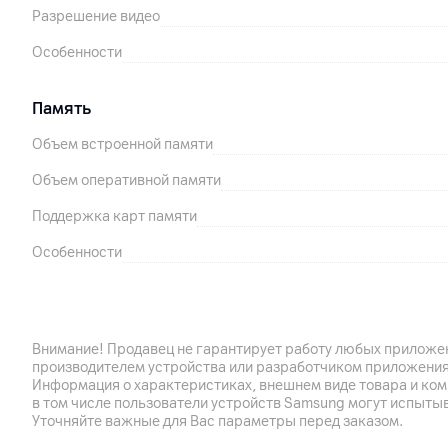
Разрешение видео
Особенности
Память
Объем встроенной памяти
Объем оперативной памяти
Поддержка карт памяти
Особенности
Аккумулятор
Внимание! Продавец не гарантирует работу любых приложен
Емкость аккумулятора
производителем устройства или разработчиком приложения
Информация о характеристиках, внешнем виде товара и ком
Поддержка технологии быстрой зарядки
в том числе пользователи устройств Samsung могут испыты
Уточняйте важные для Вас параметры перед заказом.
Особенности