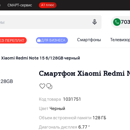
е
СМАРТ-сервис
А1 плюс
70
Смартфоны
Телевизо
ЕЗ ПЕРЕПЛАТ
ДЛЯ БИЗНЕСА
Xiaomi Redmi Note 15 6/128GB черный
Смартфон Xiaomi Redmi N
Код товара
1031751
Цвет
Черный
Объем встроенной памяти
128 ГБ
Диагональ дисплея
6.77 ″