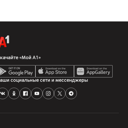
качайте «Мой А1»
аши социальные сети и мессенджеры
1900; UMTS (3G) 850/900/2100; LTE (4G)
/18/19/26//28/38/40/41
йский тракт 22а, к.2, 220090, Минск, Беларусь