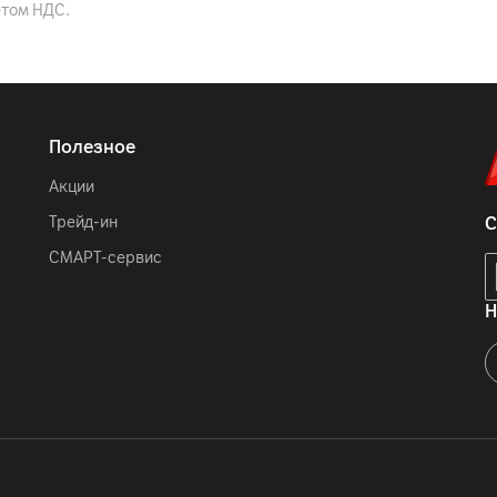
етом НДС.
Черный
IP64
Полезное
164 x 75.42 x 7.94 мм
Акции
183
г
Трейд-ин
С
СМАРТ-сервис
Н
GSM (2G) 850/900/1800/
1/2/3/4/5/7/8/12/13/17
12
мес.
ООО «ЭлкоТелеком», Лого