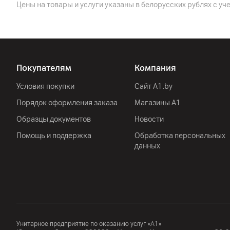
Цены на товары и услуги указаны в белорусских рублях с уч
Корпус
Цвет
Защита
Покупателям
Компания
Габариты
Условия покупки
Сайт A1.by
Вес
Порядок оформления заказа
Магазины А1
Образцы документов
Новости
Сеть
Помощь и поддержка
Обработка персональных
Стандарт
данных
Другие характеристики
Гарантия
Импортер
Унитарное предприятие по оказанию услуг «А1»