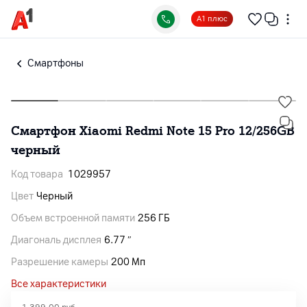
А1 плюс
Смартфоны
Смартфон Xiaomi Redmi Note 15 Pro 12/256GB
черный
Код товара
1029957
Цвет
Черный
Объем встроенной памяти
256 ГБ
Диагональ дисплея
6.77 ″
Разрешение камеры
200 Мп
Все характеристики