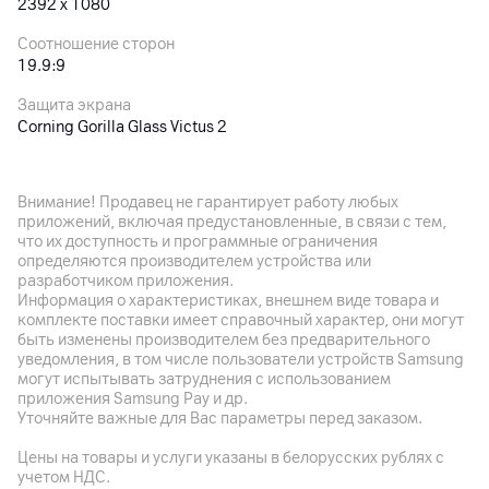
2392 x 1080
Соотношение сторон
19.9:9
Защита экрана
Corning Gorilla Glass Victus 2
Частота обновления экрана
120 Гц
Внимание! Продавец не гарантирует работу любых
приложений, включая предустановленные, в связи с тем,
Особенности дисплея
что их доступность и программные ограничения
Глубина цвета: 12 бит, широкий цветовой охват DCI-P3,
определяются производителем устройства или
яркость: 3200 нит (пик.), поддержка управления мокрыми
разработчиком приложения.
руками (Wet Touch Technology 2.0)
Информация о характеристиках, внешнем виде товара и
комплекте поставки имеет справочный характер, они могут
быть изменены производителем без предварительного
Основная камера
уведомления, в том числе пользователи устройств Samsung
могут испытывать затруднения с использованием
Разрешение камеры
приложения Samsung Pay и др.
200
Мп
Уточняйте важные для Вас параметры перед заказом.
Разрешение видео
Цены на товары и услуги указаны в белорусских рублях с
1080p
учетом НДС.