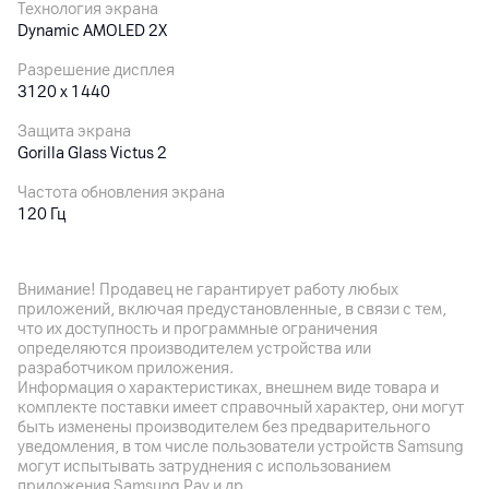
Технология экрана
Dynamic AMOLED 2X
Разрешение дисплея
3120 x 1440
Защита экрана
Gorilla Glass Victus 2
Частота обновления экрана
120 Гц
Особенности дисплея
Яркость 2600 нит
Внимание! Продавец не гарантирует работу любых
приложений, включая предустановленные, в связи с тем,
что их доступность и программные ограничения
Основная камера
определяются производителем устройства или
разработчиком приложения.
Разрешение камеры
Информация о характеристиках, внешнем виде товара и
50
Мп
комплекте поставки имеет справочный характер, они могут
быть изменены производителем без предварительного
Разрешение видео
уведомления, в том числе пользователи устройств Samsung
8K
могут испытывать затруднения с использованием
приложения Samsung Pay и др.