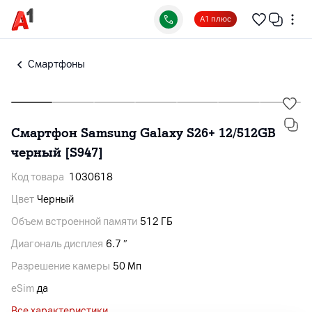
А1 плюс
Смартфоны
Смартфон Samsung Galaxy S26+ 12/512GB
черный [S947]
Код товара
1030618
Цвет
Черный
Объем встроенной памяти
512 ГБ
Диагональ дисплея
6.7 ″
Разрешение камеры
50 Мп
eSim
да
Все характеристики