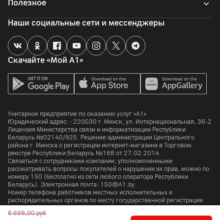
Полезное
Объем оперативной памяти
Наши социальные сети и мессенджеры
12
ГБ
Процессор
Скачайте «Мой А1»
Процессор
Qualcomm Snapdragon 8 Elite for Galaxy
Количество ядер
8
Унитарное предприятие по оказанию услуг «А1»
Юридический адрес: :
220030
г. Минск
,
ул. Интернациональная, 36-2
Частота процессора
Лицензия Министерства связи и информатизации Республики
4470
МГц
Беларусь №02140/925. Решение администрации Центрального
района г. Минска о регистрации интернет-магазина в Торговом
реестре Республики Беларусь №168 от 27.02.2014.
Аккумулятор
Связаться с сотрудниками компании, уполномоченными
рассматривать вопросы покупателей о нарушении их прав, можно по
номеру
150
(бесплатно из сети любого оператора Республики
Тип аккумулятора
Беларусь). Электронная почта:
150@A1.by.
Li-ion
Номер телефона работников местных исполнительных и
распорядительных органов по месту государственной регистрации
Емкость аккумулятора
Унитарного предприятия по оказанию услуг «А1», уполномоченных
6 699,00
руб
4400
мАч
рассматривать обращения покупателей:
+375 17 374 01 46.