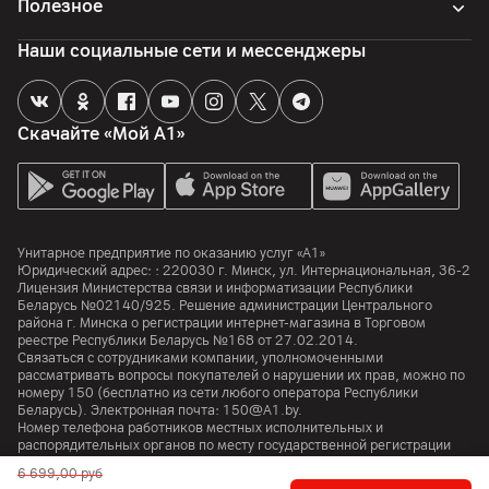
Полезное
Объем оперативной памяти
Наши социальные сети и мессенджеры
12
ГБ
Процессор
Скачайте «Мой А1»
Процессор
Qualcomm Snapdragon 8 Elite for Galaxy
Количество ядер
8
Унитарное предприятие по оказанию услуг «А1»
Юридический адрес: :
220030
г. Минск
,
ул. Интернациональная, 36-2
Частота процессора
Лицензия Министерства связи и информатизации Республики
4470
МГц
Беларусь №02140/925. Решение администрации Центрального
района г. Минска о регистрации интернет-магазина в Торговом
реестре Республики Беларусь №168 от 27.02.2014.
Аккумулятор
Связаться с сотрудниками компании, уполномоченными
рассматривать вопросы покупателей о нарушении их прав, можно по
номеру
150
(бесплатно из сети любого оператора Республики
Тип аккумулятора
Беларусь). Электронная почта:
150@A1.by.
Li-ion
Номер телефона работников местных исполнительных и
распорядительных органов по месту государственной регистрации
Емкость аккумулятора
Унитарного предприятия по оказанию услуг «А1», уполномоченных
6 699,00
руб
4400
мАч
рассматривать обращения покупателей:
+375 17 374 01 46.