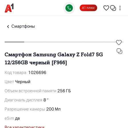
А1 плюс
Смартфоны
Смартфон Samsung Galaxy Z Fold7 5G
12/256GB черный [F966]
Код товара
1026696
Цвет
Черный
Объем встроенной памяти
256 ГБ
Диагональ дисплея
8 ″
Разрешение камеры
200 Мп
eSim
да
Все характеристики