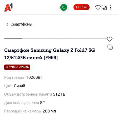
А1 плюс
Смартфоны
Смартфон Samsung Galaxy Z Fold7 5G
12/512GB синий [F966]
Успей купить
Код товара
1026684
Цвет
Синий
Объем встроенной памяти
512 ГБ
Диагональ дисплея
8 ″
Разрешение камеры
200 Мп