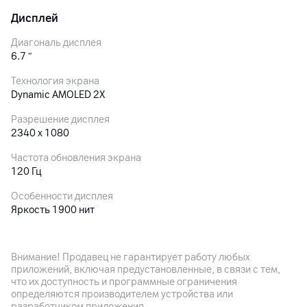
Дисплей
Диагональ дисплея
6.7
″
Технология экрана
Dynamic AMOLED 2X
Разрешение дисплея
2340 x 1080
Частота обновления экрана
120 Гц
Особенности дисплея
Яркость 1900 нит
Основная камера
Внимание! Продавец не гарантирует работу любых
приложений, включая предустановленные, в связи с тем,
Разрешение камеры
что их доступность и программные ограничения
50
Мп
определяются производителем устройства или
разработчиком приложения.