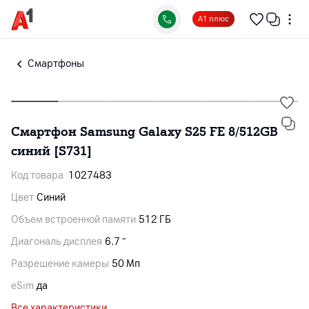
А1 плюс
Смартфоны
Смартфон Samsung Galaxy S25 FE 8/512GB
синий [S731]
Код товара
1027483
Цвет
Синий
Объем встроенной памяти
512 ГБ
Диагональ дисплея
6.7 ″
Разрешение камеры
50 Мп
eSim
да
Все характеристики