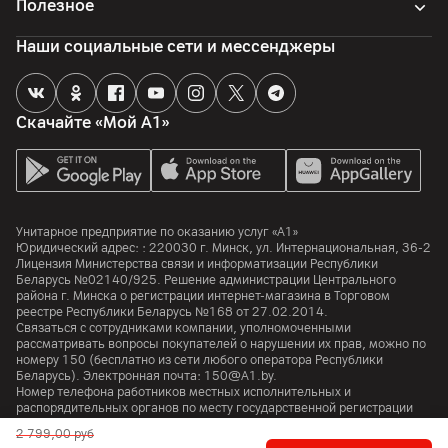
Полезное
Процессор
Наши социальные сети и мессенджеры
Процессор
Samsung Exynos 2400
Количество ядер
Скачайте «Мой А1»
10
Частота процессора
3100
МГц
Унитарное предприятие по оказанию услуг «А1»
Аккумулятор
Юридический адрес: :
220030
г. Минск
,
ул. Интернациональная, 36-2
Лицензия Министерства связи и информатизации Республики
Беларусь №02140/925. Решение администрации Центрального
Тип аккумулятора
района г. Минска о регистрации интернет-магазина в Торговом
Li-ion
реестре Республики Беларусь №168 от 27.02.2014.
Связаться с сотрудниками компании, уполномоченными
Емкость аккумулятора
рассматривать вопросы покупателей о нарушении их прав, можно по
номеру
150
(бесплатно из сети любого оператора Республики
4900
мАч
Беларусь). Электронная почта:
150@A1.by.
Номер телефона работников местных исполнительных и
Поддержка технологии быстрой зарядки
распорядительных органов по месту государственной регистрации
да
Унитарного предприятия по оказанию услуг «А1», уполномоченных
2 799,00
руб
рассматривать обращения покупателей:
+375 17 374 01 46.