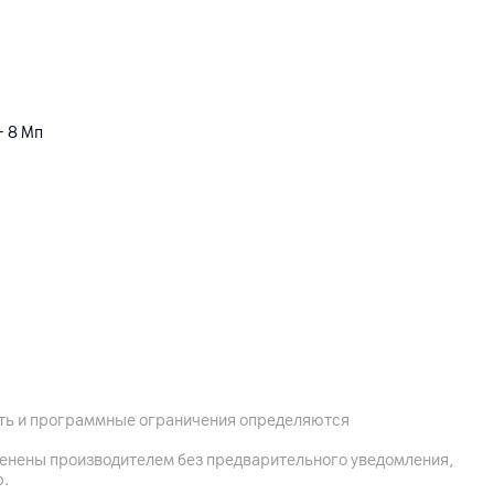
+ 8 Мп
ость и программные ограничения определяются
менены производителем без предварительного уведомления,
р.