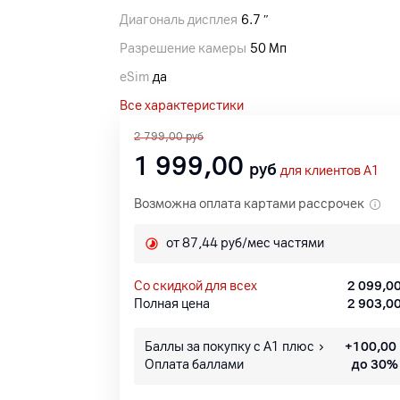
Диагональ дисплея
6.7 ″
Разрешение камеры
50 Мп
eSim
да
Все характеристики
2 799,00
руб
1 999,00
руб
для клиентов A1
Возможна оплата картами рассрочек
от 87,44 руб/мес частями
со скидкой для всех
2 099,0
Полная цена
2 903,0
Баллы за покупку с А1 плюс
+
100,00
Оплата баллами
до 30%