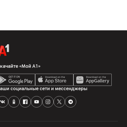
зарядка
качайте «Мой А1»
аши социальные сети и мессенджеры
 (4G); 5G
26/28/38/40/41/66//77/78