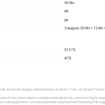
50
Мп
8K
да
3 модуля: 50 Мп + 12 Мп 
512
ГБ
8
ГБ
Li-ion
4900
мАч
ий, включая предустановленные, в связи с тем, что их доступн
.
да
плекте поставки имеет справочный характер, они могут быть из
вать затруднения с использованием приложения Samsung Pay и д