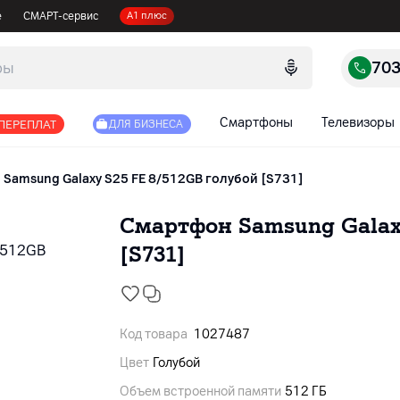
е
СМАРТ-сервис
А1 плюс
70
Смартфоны
Телевизоры
 ПЕРЕПЛАТ
ДЛЯ БИЗНЕСА
Samsung Galaxy S25 FE 8/512GB голубой [S731]
Смартфон Samsung Galaxy
[S731]
Код товара
1027487
Цвет
Голубой
Объем встроенной памяти
512 ГБ