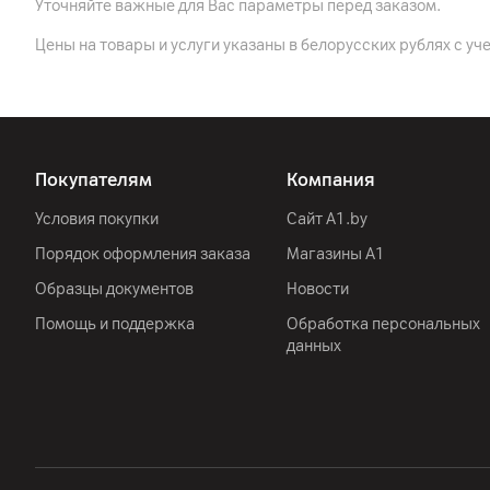
Поддержка технологии беспроводной зарядки
Уточняйте важные для Вас параметры перед заказом.
Особенности
Цены на товары и услуги указаны в белорусских рублях с уч
Корпус
Цвет
Покупателям
Компания
Защита
Габариты
Условия покупки
Сайт A1.by
Порядок оформления заказа
Магазины А1
Вес
Образцы документов
Новости
Сеть
Помощь и поддержка
Обработка персональных
данных
Стандарт
Другие характеристики
Гарантия