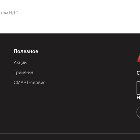
да
Обратная беспроводная 
етом НДС.
Голубой
Полезное
IP68
Акции
161.3 x 76.6 x 7.4 мм
Трейд-ин
С
190
г
СМАРТ-сервис
Н
GSM (2G); UMTS (3G); LTE
1/2/3/5/7/8/12/20/25/
12
мес.