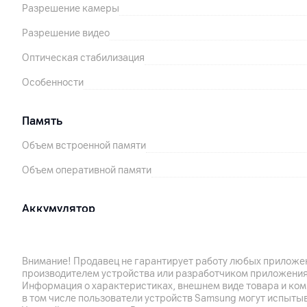
Разрешение камеры
Разрешение видео
Оптическая стабилизация
Особенности
Память
Объем встроенной памяти
Объем оперативной памяти
Аккумулятор
Тип аккумулятора
Емкость аккумулятора
Внимание! Продавец не гарантирует работу любых приложен
производителем устройства или разработчиком приложения
Поддержка технологии быстрой зарядки
Информация о характеристиках, внешнем виде товара и ком
в том числе пользователи устройств Samsung могут испыты