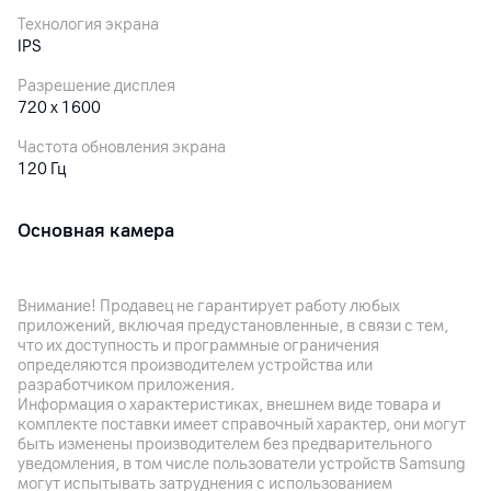
Технология экрана
IPS
Разрешение дисплея
720 x 1600
Частота обновления экрана
120 Гц
Основная камера
Разрешение камеры
50
Мп
Внимание! Продавец не гарантирует работу любых
приложений, включая предустановленные, в связи с тем,
что их доступность и программные ограничения
Фронтальная камера
определяются производителем устройства или
разработчиком приложения.
Разрешение камеры
Информация о характеристиках, внешнем виде товара и
8
Мп
комплекте поставки имеет справочный характер, они могут
быть изменены производителем без предварительного
Вспышка
уведомления, в том числе пользователи устройств Samsung
да
могут испытывать затруднения с использованием