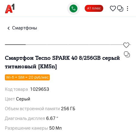
А1 плюс
Смартфоны
Смартфон Tecno SPARK 40 8/256GB серый
титановый [KM5n]
Wi-fi + SIM = 20 руб/мес
Код товара
1029653
Цвет
Серый
Объем встроенной памяти
256 ГБ
Диагональ дисплея
6.67 ″
Разрешение камеры
50 Мп