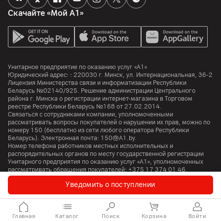
MediaTek Helio G91-Ultra
Скачайте «Мой А1»
Количество ядер
8
Частота процессора
2000
МГц
Унитарное предприятие по оказанию услуг «А1»
Юридический адрес: :
220030
г. Минск
,
ул. Интернациональная, 36-2
Лицензия Министерства связи и информатизации Республики
Аккумулятор
Беларусь №02140/925. Решение администрации Центрального
района г. Минска о регистрации интернет-магазина в Торговом
Емкость аккумулятора
реестре Республики Беларусь №168 от 27.02.2014.
5200
мАч
Связаться с сотрудниками компании, уполномоченными
рассматривать вопросы покупателей о нарушении их прав, можно по
номеру
150
(бесплатно из сети любого оператора Республики
Поддержка технологии быстрой зарядки
Беларусь). Электронная почта:
150@A1.by.
да
Номер телефона работников местных исполнительных и
распорядительных органов по месту государственной регистрации
Особенности
Унитарного предприятия по оказанию услуг «А1», уполномоченных
Поддержка технологии быстрой зарядки: 45 Вт
рассматривать обращения покупателей:
+375 17 374 01 46.
Уведомить о поступлении
SIM-карта
© 2026 Унитарное предприятие «А1». Все права защищены.
A1 Austria
A1 Croatia
А1 Serbia
A1 Bulgaria
A1 Macedonia
A1 Slovenia
Количество SIM-карт
Главная
Каталог
Поиск
Корзина
Войти