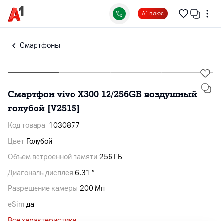
А1 плюс
Смартфоны
Смартфон vivo X300 12/256GB воздушный
голубой [V2515]
Код товара
1030877
Цвет
Голубой
Объем встроенной памяти
256 ГБ
Диагональ дисплея
6.31 ″
Разрешение камеры
200 Мп
eSim
да
Все характеристики