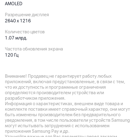
AMOLED
Разрешение дисплея
2640 x 1216
Количество цветов
1.07 млрд.
Частота обновления экрана
120 Гц
Особенности дисплея
Яркость: 4500 нит (локальная пиковая), HDR 10+, широкая
Внимание! Продавец не гарантирует работу любых
цветовая гамма 100% P3; технология распознавания
приложений, включая предустановленные, в связи с тем,
касания мокрыми руками
что их доступность и программные ограничения
определяются производителем устройства или
разработчиком приложения.
Основная камера
Информация о характеристиках, внешнем виде товара и
комплекте поставки имеет справочный характер, они могут
Разрешение камеры
быть изменены производителем без предварительного
200
Мп
уведомления, в том числе пользователи устройств Samsung
могут испытывать затруднения с использованием
Разрешение видео
приложения Samsung Pay и др.
4K
Уточняйте важные для Вас параметры перед заказом.